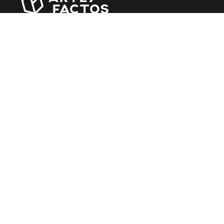
Revista online criada em Abril de 2010, focada em
divulgar notícias, críticas, entrevistas e reportagens,
entre outras iniciativas.
MÚSICA
Álbuns
Entrevistas
Reportagens
Agenda
CINEMA
Filmes
Rostos do Cinema