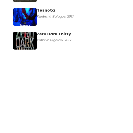
Tesnota
Kantemir Balagov, 2017
Zero Dark Thirty
Kathryn Bigelow, 2012