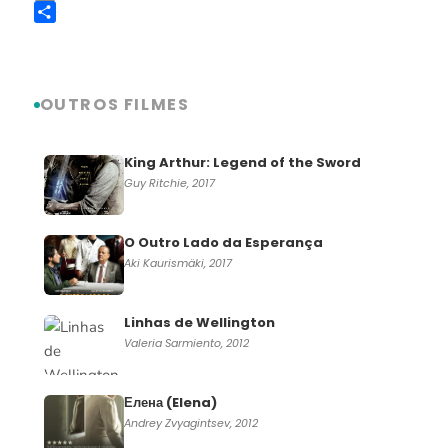
Copy
Link
Share
OUTROS FILMES
King Arthur: Legend of the Sword
Guy Ritchie, 2017
O Outro Lado da Esperança
Aki Kaurismäki, 2017
Linhas de Wellington
Valeria Sarmiento, 2012
Елена (Elena)
Andrey Zvyagintsev, 2012