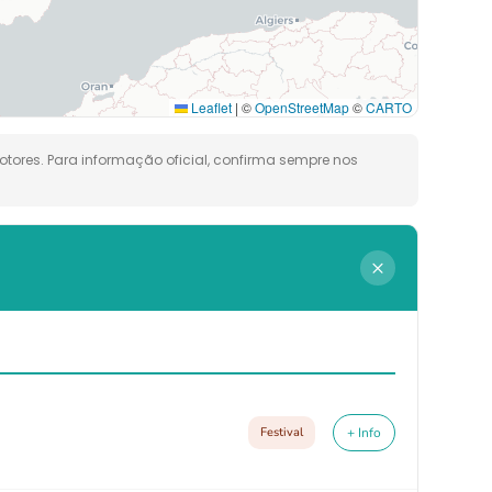
Leaflet
|
©
OpenStreetMap
©
CARTO
tores. Para informação oficial, confirma sempre nos
×
Festival
+ Info