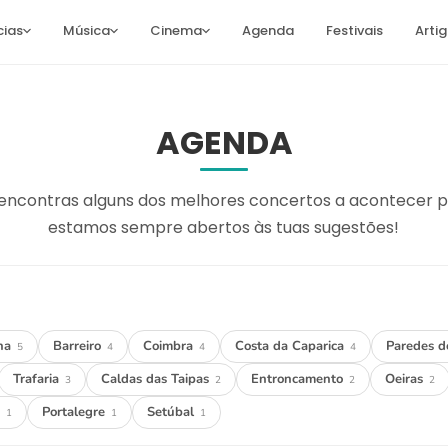
cias
Música
Cinema
Agenda
Festivais
Arti
AGENDA
encontras alguns dos melhores concertos a acontecer po
estamos sempre abertos às tuas sugestões!
ha
Barreiro
Coimbra
Costa da Caparica
Paredes 
5
4
4
4
Trafaria
Caldas das Taipas
Entroncamento
Oeiras
3
2
2
2
o
Portalegre
Setúbal
1
1
1