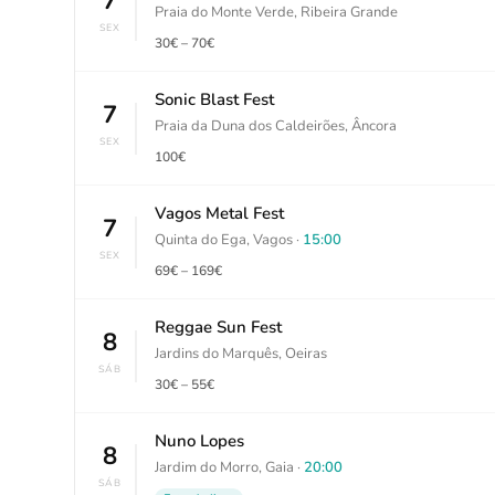
7
Praia do Monte Verde, Ribeira Grande
SEX
30€ – 70€
Sonic Blast Fest
7
Praia da Duna dos Caldeirões, Âncora
SEX
100€
Vagos Metal Fest
7
Quinta do Ega, Vagos ·
15:00
SEX
69€ – 169€
Reggae Sun Fest
8
Jardins do Marquês, Oeiras
SÁB
30€ – 55€
Nuno Lopes
8
Jardim do Morro, Gaia ·
20:00
SÁB