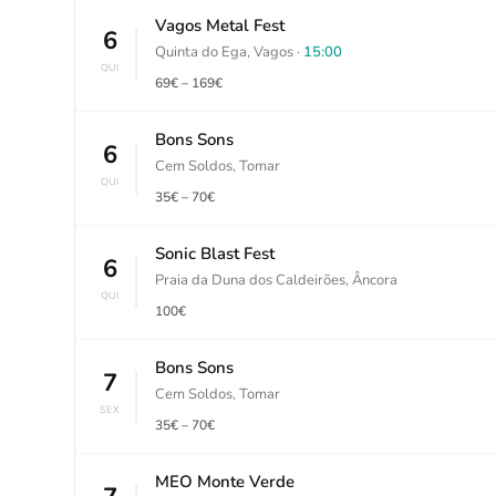
Vagos Metal Fest
6
Quinta do Ega, Vagos ·
15:00
QUI
69€ – 169€
Bons Sons
6
Cem Soldos, Tomar
QUI
35€ – 70€
Sonic Blast Fest
6
Praia da Duna dos Caldeirões, Âncora
QUI
100€
Bons Sons
7
Cem Soldos, Tomar
SEX
35€ – 70€
MEO Monte Verde