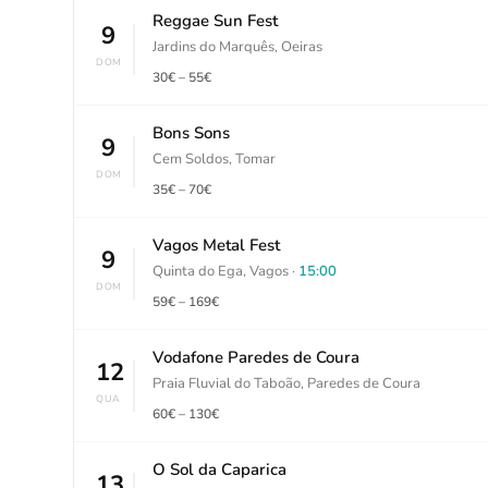
Reggae Sun Fest
9
Jardins do Marquês, Oeiras
DOM
30€ – 55€
Bons Sons
9
Cem Soldos, Tomar
DOM
35€ – 70€
Vagos Metal Fest
9
Quinta do Ega, Vagos ·
15:00
DOM
59€ – 169€
Vodafone Paredes de Coura
12
Praia Fluvial do Taboão, Paredes de Coura
QUA
60€ – 130€
O Sol da Caparica
13