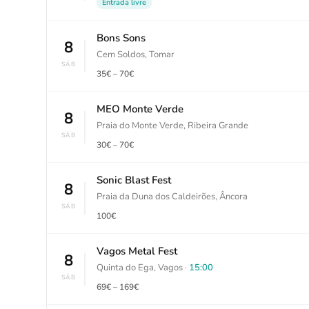
Entrada livre
Bons Sons
8
Cem Soldos, Tomar
SÁB
35€ – 70€
MEO Monte Verde
8
Praia do Monte Verde, Ribeira Grande
SÁB
30€ – 70€
Sonic Blast Fest
8
Praia da Duna dos Caldeirões, Âncora
SÁB
100€
Vagos Metal Fest
8
Quinta do Ega, Vagos ·
15:00
SÁB
69€ – 169€