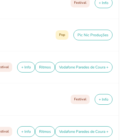
Festival
+ Info
Pop
Pic Nic Produções
stival
+ Info
Ritmos
Vodafone Paredes de Coura +
Festival
+ Info
stival
+ Info
Ritmos
Vodafone Paredes de Coura +