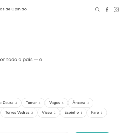
gos de Opinião
r todo o país — e
de Coura
Tomar
Vagos
Âncora
4
4
4
3
Torres Vedras
Viseu
Espinho
Faro
2
2
1
1