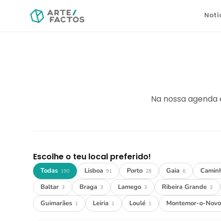
Notí
Na nossa agenda 
Escolhe o teu local preferido!
Todas
Lisboa
Porto
Gaia
Camin
190
91
28
6
Baltar
Braga
Lamego
Ribeira Grande
3
3
3
3
Guimarães
Leiria
Loulé
Montemor-o-Nov
1
1
1