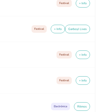
Festival
+ Info
Festival
+ Info
Garboyl Lives
Festival
+ Info
Festival
+ Info
Electrónica
Ritmos