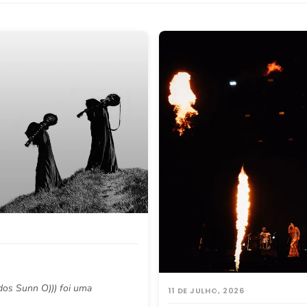
dos Sunn O))) foi uma
11 DE JULHO, 2026