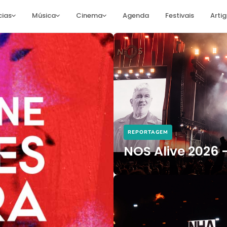
cias
Música
Cinema
Agenda
Festivais
Arti
REPORTAGEM
NOS Alive 2026