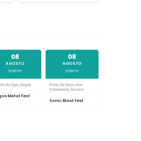
08
08
AGOSTO
AGOSTO
SáBADO
SáBADO
nta do Ega, Vagos
Praia da Duna dos
Caldeirões, Âncora
os Metal Fest
Sonic Blast Fest