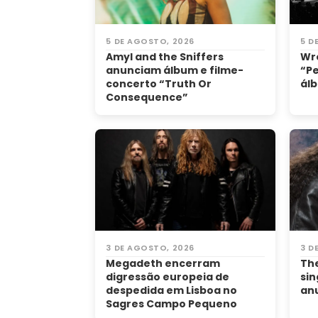
5 DE AGOSTO, 2026
5 D
Amyl and the Sniffers
Wr
anunciam álbum e filme-
“Pe
concerto “Truth Or
álb
Consequence”
3 DE AGOSTO, 2026
3 D
Megadeth encerram
The
digressão europeia de
sin
despedida em Lisboa no
an
Sagres Campo Pequeno