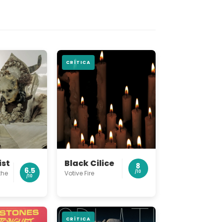
CRÍTICA
st
Black Cilice
8
6.5
the
Votive Fire
/10
/10
CRÍTICA