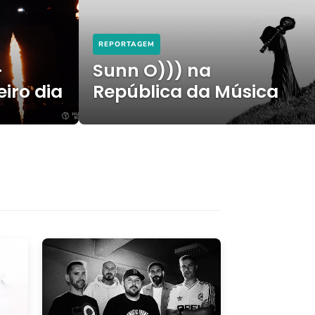
REPORTAGEM
-
Sunn O))) na
iro dia
República da Música