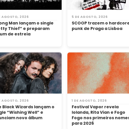
E AGOSTO, 2026
5 DE AGOSTO, 2026
ong Man lançam o single
SCOOP trazem o hardcor
tty Thief” e preparam
punk de Praga a Lisboa
um de estreia
E AGOSTO, 2026
1 DE AGOSTO, 2026
 Black Wizards lançam o
Festival Vapor revela
gle “Wishing Well” e
Iolanda, Rita Vian e Fogo
unciam novo álbum
Fogo nos primeiros nome
para 2026