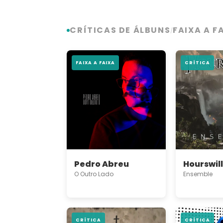
CRÍTICAS DE ÁLBUNS
FAIXA A F
/
FAIXA A FAIXA
CRÍTICA
Pedro Abreu
Hourswil
O Outro Lado
Ensemble
CRÍTICA
CRÍTICA