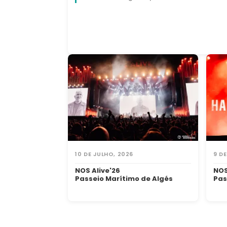
10 DE JULHO, 2026
9 D
NOS Alive'26
NOS
Passeio Marítimo de Algés
Pas