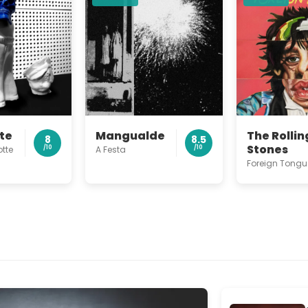
The Rollin
te
Mangualde
8
8.5
Stones
otte
/10
A Festa
/10
Foreign Tongu