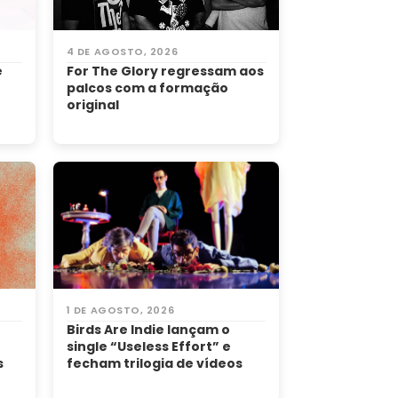
4 DE AGOSTO, 2026
e
For The Glory regressam aos
palcos com a formação
original
1 DE AGOSTO, 2026
Birds Are Indie lançam o
single “Useless Effort” e
s
fecham trilogia de vídeos