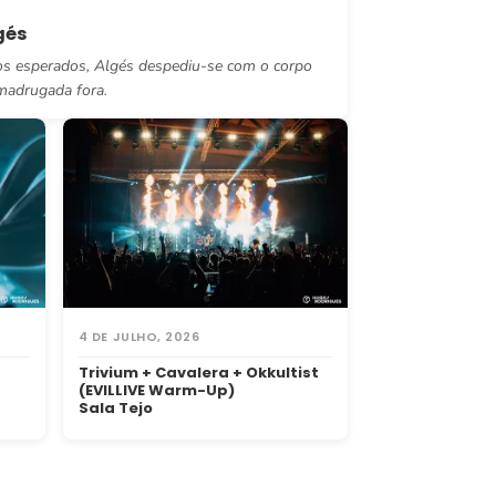
gés
os esperados, Algés despediu-se com o corpo
madrugada fora.
4 DE JULHO, 2026
Trivium + Cavalera + Okkultist
(EVILLIVE Warm-Up)
Sala Tejo