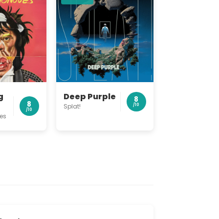
g
Deep Purple
8
8
Splat!
/10
/10
es