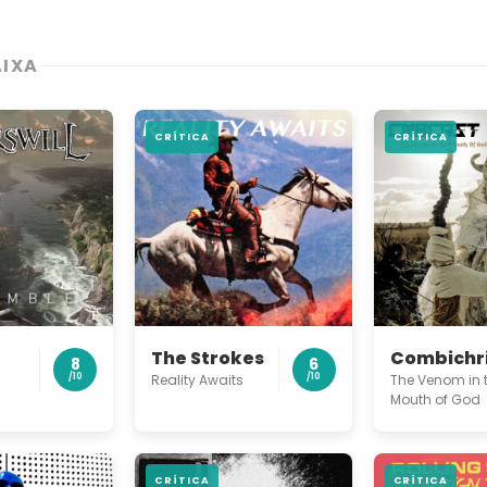
AIXA
CRÍTICA
CRÍTICA
Combichri
l
The Strokes
8
6
The Venom in 
/10
Reality Awaits
/10
Mouth of God
CRÍTICA
CRÍTICA