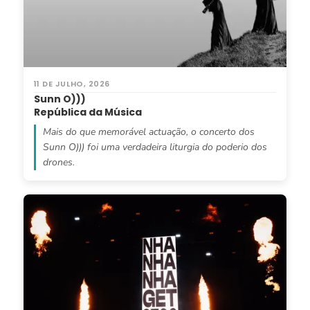
11 DE JULHO, 2026
Sunn O)))
República da Música
Mais do que memorável actuação, o concerto dos
Sunn O))) foi uma verdadeira liturgia do poderio dos
drones.