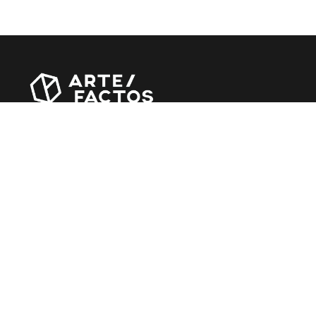
Revista online criada em Abril de 2010, focada em
divulgar notícias, críticas, entrevistas e reportagens,
entre outras iniciativas.
MÚSICA
Álbuns
Entrevistas
Reportagens
Agenda