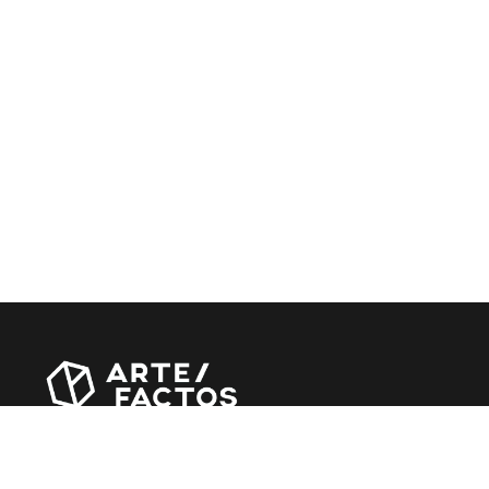
Revista online criada em Abril de 2010, focada em
divulgar notícias, críticas, entrevistas e reportagens,
entre outras iniciativas.