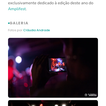
exclusivamente dedicado à edição deste ano do
Amplifest
.
GALERIA
Fotos por
Cláudia Andrade