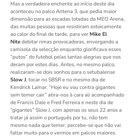
Mas a verdadeira enchente ao início deste dia
aconteceu no palco Antena 3, que pedia maior
dimensão para as escadas lotadas da MEO Arena,
das muitas pessoas que resistiram estoicamente
ao calor do final de tarde, para ver
Mike El
Nite
debitar rimas provocadoras, envergando a
camisola da selecção enquanto glorificava esses
“putos” do futebol pelas tantas alegrias que nos
deram por estes dias. Antes, no mesmo palco,
realizaram-se dois sonhos para o setubalense
Slow J
, tocar no SBSR e no mesmo dia de
Kendrick Lamar. “Hoje eu vou contra gigantes
sem temer cair” atira-nos à cara ali acompanhado
de Francis Dale e Fred Ferreira e neste dia de
“gigantes” Slow J, com apenas os seus 22 anos a
tratar já assim o português por tu, não tem
mesmo nada que temer, percebe-se que não vai
faltar muito para o vermos em palcos maiores.