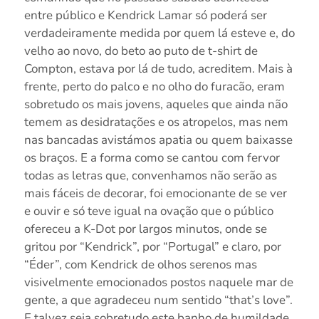
entre público e Kendrick Lamar só poderá ser
verdadeiramente medida por quem lá esteve e, do
velho ao novo, do beto ao puto de t-shirt de
Compton, estava por lá de tudo, acreditem. Mais à
frente, perto do palco e no olho do furacão, eram
sobretudo os mais jovens, aqueles que ainda não
temem as desidratações e os atropelos, mas nem
nas bancadas avistámos apatia ou quem baixasse
os braços. E a forma como se cantou com fervor
todas as letras que, convenhamos não serão as
mais fáceis de decorar, foi emocionante de se ver
e ouvir e só teve igual na ovação que o público
ofereceu a K-Dot por largos minutos, onde se
gritou por “Kendrick”, por “Portugal” e claro, por
“Éder”, com Kendrick de olhos serenos mas
visivelmente emocionados postos naquele mar de
gente, a que agradeceu num sentido “that’s love”.
E talvez seja sobretudo este banho de humildade,