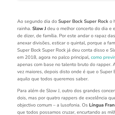
Ao segundo dia do
Super Bock Super Rock
o h
rainha.
Slow J
deu o melhor concerto do dia e 
de dizer, de família. Por este andar o rapaz d
anexar divisões, esticar o quintal, porque a fam
Super Bock Super Rock já deu conta disso e Slo
em 2018, agora no palco principal,
como previm
apenas com base no talento bruto do rapper. 
vez maiores, depois disto onde é que o Super 
aquilo que todos queremos saber.
Para além de Slow J, outro dos grandes concer
dois, mas por quatro rappers de excelência q
objectivo comum – a lusofonia. Os
Língua Fran
que todos possamos cruzar, encurtando as mil