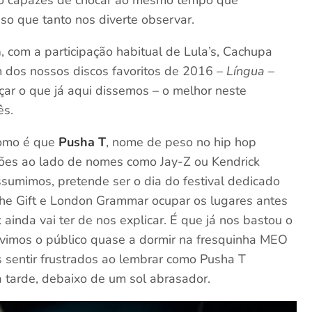
o que tanto nos diverte observar.
h
, com a participação habitual de Lula’s, Cachupa
m dos nossos discos favoritos de 2016 –
Língua
–
rçar o que já aqui dissemos – o melhor neste
ês.
Como é que
Pusha T
, nome de peso no hip hop
rações ao lado de nomes como Jay-Z ou Kendrick
sumimos, pretende ser o dia do festival dedicado
The Gift e London Grammar ocupar os lugares antes
ainda vai ter de nos explicar. É que já nos bastou o
 vimos o público quase a dormir na fresquinha MEO
 sentir frustrados ao lembrar como Pusha T
a tarde, debaixo de um sol abrasador.