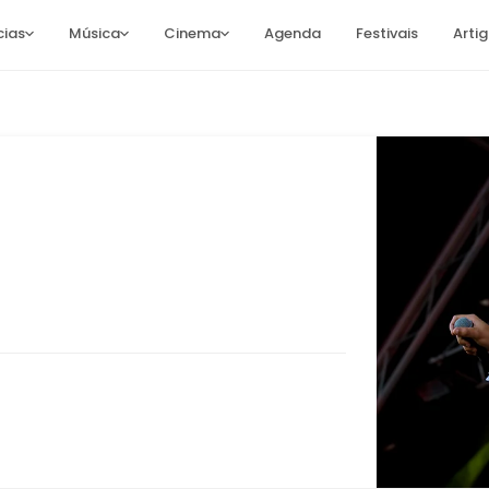
cias
Música
Cinema
Agenda
Festivais
Arti
7