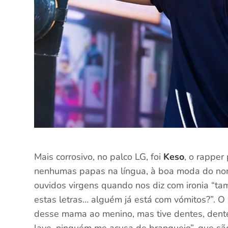
Mais corrosivo, no palco LG, foi
Keso
, o rapper
nenhumas papas na língua, à boa moda do nort
ouvidos virgens quando nos diz com ironia “
estas letras… alguém já está com vómitos?”. O
desse mama ao menino, mas tive dentes, dentes
lave, ninguém me acusa de branqueio”, que s