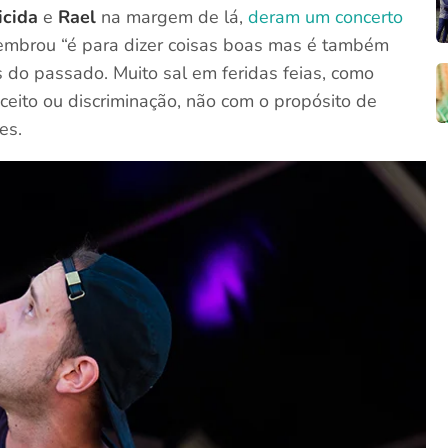
cida
e
Rael
na margem de lá,
deram um concerto
lembrou “é para dizer coisas boas mas é também
s do passado. Muito sal em feridas feias, como
nceito ou discriminação, não com o propósito de
es.