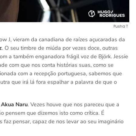
Pusha T
low J, vieram da canadiana de raízes açucaradas da
z
. O seu timbre de miúda por vezes doce, outras
om a também enganadora frágil voz de Björk. Jessie
ade com que nos conta histórias suas, como se
cionada com a recepção portuguesa, sabemos que
tra que irá lá fora espalhar a palavra de que o
a
Akua Naru
. Vezes houve que nos pareceu que a
ão pensem que dizemos isto como crítica. É
 faz pensar, capaz de nos levar ao seu imaginário