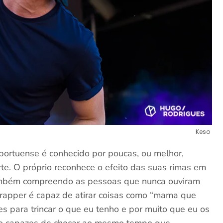
Keso
 portuense é conhecido por poucas, ou melhor,
e. O próprio reconhece o efeito das suas rimas em
também compreendo as pessoas que nunca ouviram
 rapper é capaz de atirar coisas como “mama que
 para trincar o que eu tenho e por muito que eu os
ão capazes de chocar ao mesmo tempo que