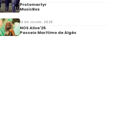
Protomartyr
MusicBox
12 DE JULHO, 2025
NOS Alive'25
Passeio Marítimo de Algés