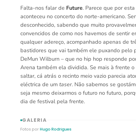
Falta-nos falar de
Future
. Parece que por est
aconteceu no concerto do norte-americano. Sen
desconhecido, sabendo que muito provavelmen
convencidos de como nos havemos de sentir em
qualquer adereço, acompanhado apenas de três
bastidores que vai também ele puxando pelo p
DeMun Wilburn – que no hip hop responde por
Arena também ela dividida. Se mais à frente o
saltar, cá atrás o recinto meio vazio parecia 
eléctrica de um
taser
. Não sabemos se gostámo
seja mesmo deixarmos o futuro no futuro, po
dia de festival pela frente.
GALERIA
Fotos por
Hugo Rodrigues