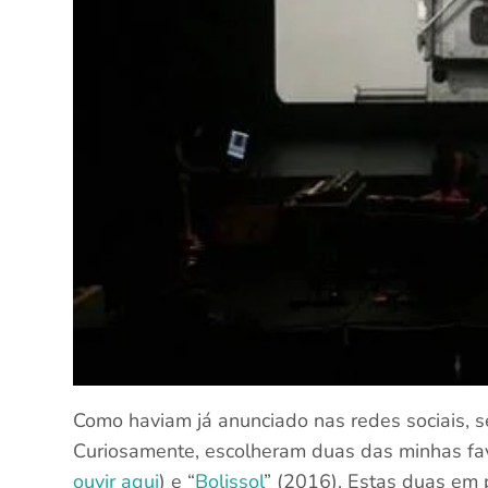
Como haviam já anunciado nas redes sociais, s
Curiosamente, escolheram duas das minhas favo
ouvir aqui
) e “
Bolissol
” (2016). Estas duas em 