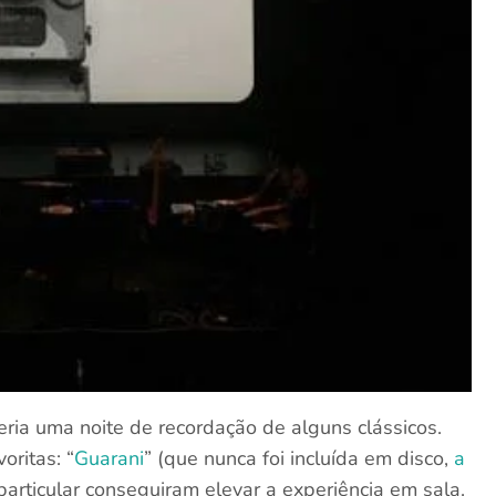
eria uma noite de recordação de alguns clássicos.
ritas: “
Guarani
” (que nunca foi incluída em disco,
a
particular conseguiram elevar a experiência em sala.