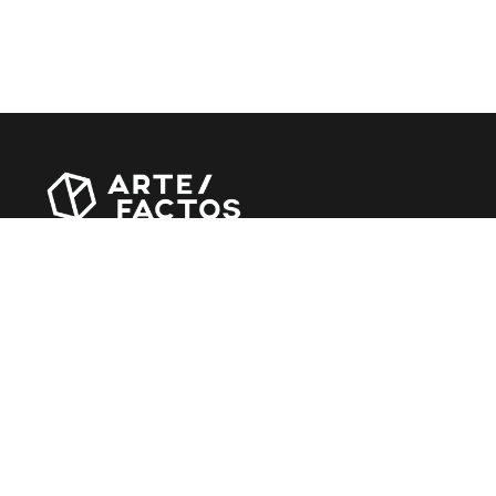
Revista online criada em Abril de 2010, focada em divulgar
notícias, críticas, entrevistas e reportagens, entre outras
iniciativas.