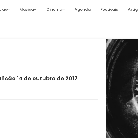
cias
Música
Cinema
Agenda
Festivais
Arti
alicão
14 de outubro de 2017
·
e