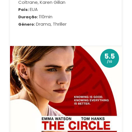
Coltrane, Karen Gillan
EUA
País
110min
Duração
Drama, Thriller
Género
5.5
/10