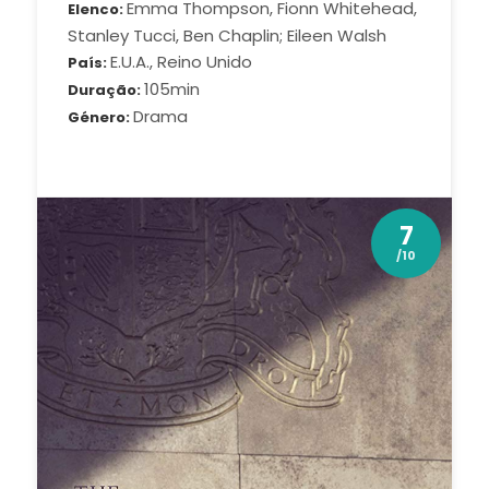
Emma Thompson, Fionn Whitehead,
Elenco
Stanley Tucci, Ben Chaplin; Eileen Walsh
E.U.A., Reino Unido
País
105min
Duração
Drama
Género
7
/10