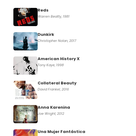
Reds
Warren Beatty, 1981
Dunkirk
Christopher Nolan, 2017
American History X
Tony Kaye, 1998
Collateral Beauty
David Frankel, 2016
Anna Karenina
Joe Wright, 2012
Una Mujer Fantástica