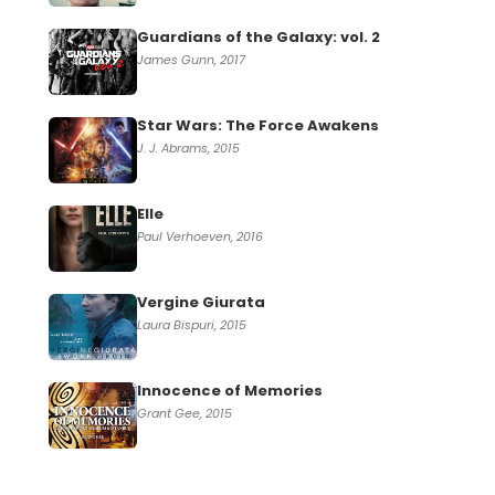
Guardians of the Galaxy: vol. 2
James Gunn, 2017
Star Wars: The Force Awakens
J. J. Abrams, 2015
Elle
Paul Verhoeven, 2016
Vergine Giurata
Laura Bispuri, 2015
Innocence of Memories
Grant Gee, 2015