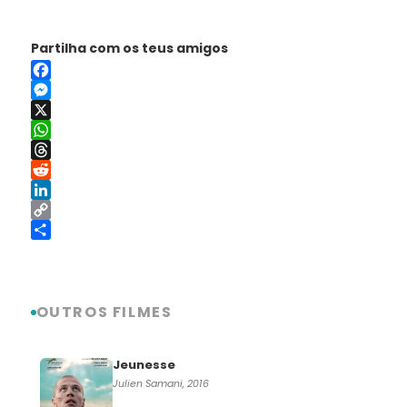
Partilha com os teus amigos
Facebook
Messenger
X
WhatsApp
Threads
Reddit
LinkedIn
Copy
Link
Share
OUTROS FILMES
Jeunesse
Julien Samani, 2016