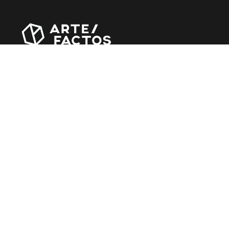
Revista online criada em Abril de 2010, focada em
divulgar notícias, críticas, entrevistas e reportagens,
entre outras iniciativas.
MÚSICA
Álbuns
Entrevistas
Reportagens
Agenda
CINEMA