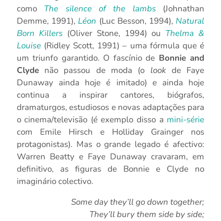
como
The silence of the lambs
(Johnathan
Demme, 1991),
Léon
(Luc Besson, 1994),
Natural
Born Killers
(Oliver Stone, 1994) ou
Thelma &
Louise
(Ridley Scott, 1991) – uma fórmula que é
um triunfo garantido. O fascínio de
Bonnie and
Clyde
não passou de moda (o
look
de Faye
Dunaway ainda hoje é imitado) e ainda hoje
continua a inspirar cantores, biógrafos,
dramaturgos, estudiosos e novas adaptações para
o cinema/televisão (é exemplo disso a
mini-série
com Emile Hirsch e Holliday Grainger nos
protagonistas). Mas o grande legado é afectivo:
Warren Beatty e Faye Dunaway cravaram, em
definitivo, as figuras de Bonnie e Clyde no
imaginário colectivo.
Some day they’ll go down together;
They’ll bury them side by side;