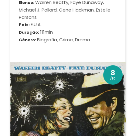
Warren Beatty, Faye Dunaway,
Elenco
Michael J. Pollard, Gene Hackman, Estelle
Parsons
E.U.A.
País
111min
Duração
Biografia, Crime, Drama
Género
8
/10