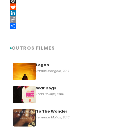
WhatsApp
Threads
Reddit
LinkedIn
Copy
Link
Share
OUTROS FILMES
Logan
James Mangold, 2017
War Dogs
Todd Phillips, 2016
To The Wonder
Terrence Malick, 2013