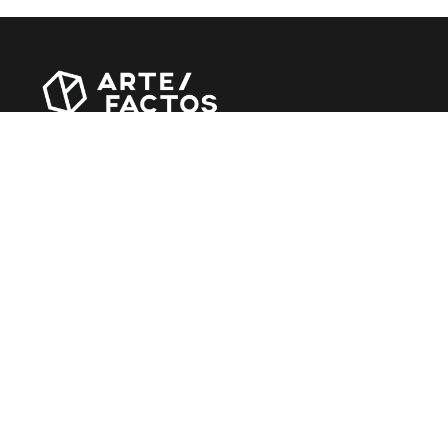
Revista online criada em Abril de 2010, focada em
divulgar notícias, críticas, entrevistas e reportagens,
entre outras iniciativas.
MÚSICA
Álbuns
Entrevistas
Reportagens
Agenda