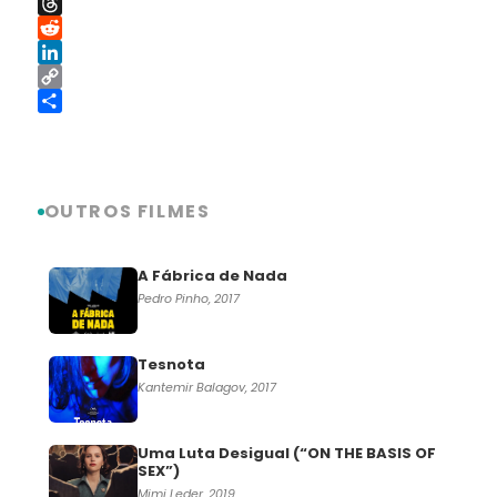
WhatsApp
Threads
Reddit
LinkedIn
Copy
Link
Share
OUTROS FILMES
A Fábrica de Nada
Pedro Pinho, 2017
Tesnota
Kantemir Balagov, 2017
Uma Luta Desigual (“ON THE BASIS OF
SEX”)
Mimi Leder, 2019