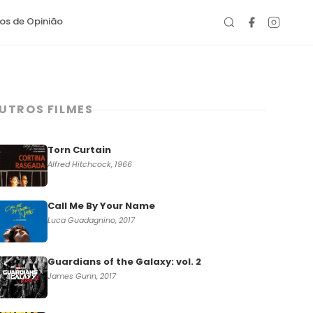
gos de Opinião
UTROS FILMES
Torn Curtain
Alfred Hitchcock, 1966
Call Me By Your Name
Luca Guadagnino, 2017
Guardians of the Galaxy: vol. 2
James Gunn, 2017