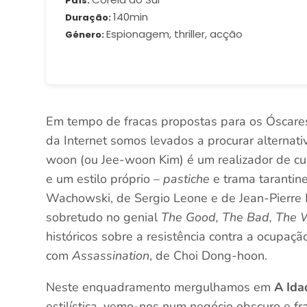
País
140min
Duração
Espionagem, thriller, acção
Género
Em tempo de fracas propostas para os Óscares 
da Internet somos levados a procurar alternativ
woon (ou Jee-woon Kim) é um realizador de cul
e um estilo próprio –
pastiche
e trama tarantin
Wachowski, de Sergio Leone e de Jean-Pierre 
sobretudo no genial
The Good, The Bad, The 
históricos sobre a resistência contra a ocupaç
com
Assassination
, de Choi Dong-hoon.
Neste enquadramento mergulhamos em
A Ida
estilística, vemo-nos num negócio obscuro e 