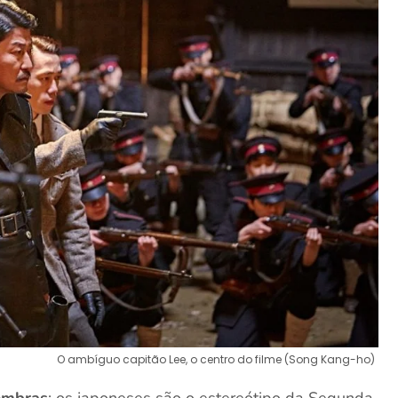
O ambíguo capitão Lee, o centro do filme (Song Kang-ho)
ombras
: os japoneses são o estereótipo da Segunda