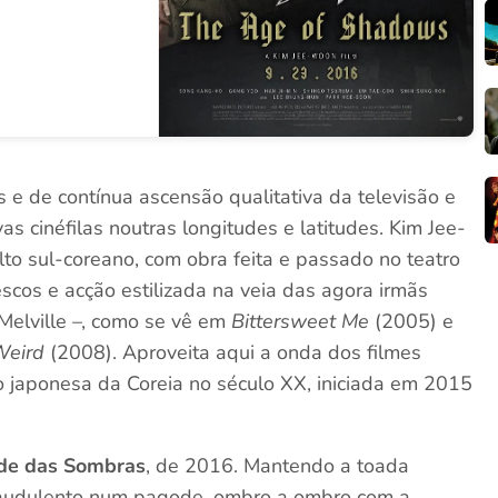
e de contínua ascensão qualitativa da televisão e
as cinéfilas noutras longitudes e latitudes. Kim Jee-
to sul-coreano, com obra feita e passado no teatro
escos e acção estilizada na veia das agora irmãs
Melville –, como se vê em
Bittersweet Me
(2005) e
Weird
(2008). Aproveita aqui a onda dos filmes
ão japonesa da Coreia no século XX, iniciada em 2015
de das Sombras
, de 2016. Mantendo a toada
fraudulento num pagode, ombro a ombro com a