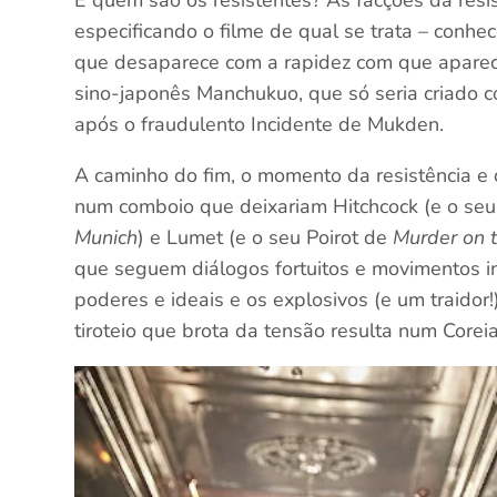
E quem são os resistentes? As facções da resi
especificando o filme de qual se trata – conh
que desaparece com a rapidez com que aparec
sino-japonês Manchukuo, que só seria criado 
após o fraudulento Incidente de Mukden.
A caminho do fim, o momento da resistência e d
num comboio que deixariam Hitchcock (e o se
Munich
) e Lumet (e o seu Poirot de
Murder on 
que seguem diálogos fortuitos e movimentos in
poderes e ideais e os explosivos (e um traidor
tiroteio que brota da tensão resulta num Coreia