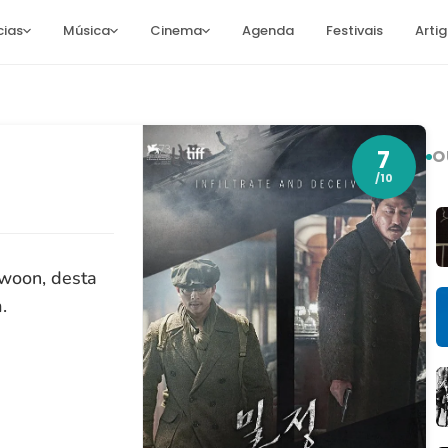
cias
Música
Cinema
Agenda
Festivais
Arti
7
O
/10
-woon, desta
.