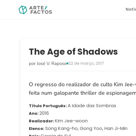
Notí
The Age of Shadows
por José V. Raposo
22 de março, 2017
O regresso do realizador de culto Kim Jee
feita num galopante thriller de espionagem
A Idade das Sombras
Título Português
2016
Ano
Kim Jee-woon
Realizador
Song Kang-ho, Gong Yoo, Han Ji-Min
Elenco
Coreia do Sul