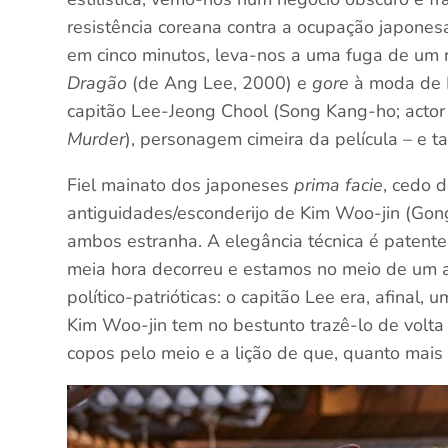
resistência coreana contra a ocupação japones
em cinco minutos, leva-nos a uma fuga de um 
Dragão
(de Ang Lee, 2000) e
gore
à moda de R
capitão Lee-Jeong Chool (Song Kang-ho; actor 
Murder
), personagem cimeira da película – e
Fiel mainato dos japoneses
prima facie
, cedo 
antiguidades/esconderijo de Kim Woo-jin (Gong
ambos estranha. A elegância técnica é patente
meia hora decorreu e estamos no meio de um a
político-patrióticas: o capitão Lee era, afinal,
Kim Woo-jin tem no bestunto trazê-lo de volta 
copos pelo meio e a lição de que, quanto mais 