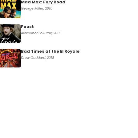
Mad Max: Fury Road
George Miller, 2015
Faust
Aleksandr Sokurov, 2011
Bad Times at the El Royale
Drew Goddard, 2018