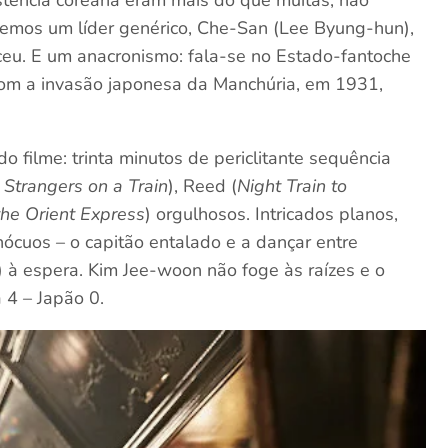
stência coreana eram mais do que muitas, não
ecemos um líder genérico, Che-San (Lee Byung-hun),
eu. E um anacronismo: fala-se no Estado-fantoche
com a invasão japonesa da Manchúria, em 1931,
o filme: trinta minutos de periclitante sequência
u
Strangers on a Train
), Reed (
Night Train to
the Orient Express
) orgulhosos. Intricados planos,
ócuos – o capitão entalado e a dançar entre
!) à espera. Kim Jee-woon não foge às raízes e o
 4 – Japão 0.