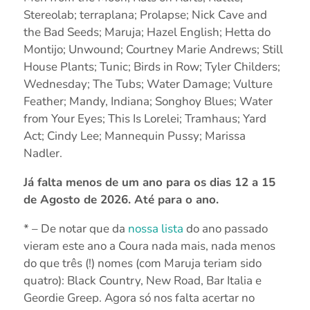
Stereolab; terraplana; Prolapse; Nick Cave and
the Bad Seeds; Maruja; Hazel English; Hetta do
Montijo; Unwound; Courtney Marie Andrews; Still
House Plants; Tunic; Birds in Row; Tyler Childers;
Wednesday; The Tubs; Water Damage; Vulture
Feather; Mandy, Indiana; Songhoy Blues; Water
from Your Eyes; This Is Lorelei; Tramhaus; Yard
Act; Cindy Lee; Mannequin Pussy; Marissa
Nadler.
Já falta menos de um ano para os dias 12 a 15
de Agosto de 2026. Até para o ano.
* – De notar que da
nossa lista
do ano passado
vieram este ano a Coura nada mais, nada menos
do que três (!) nomes (com Maruja teriam sido
quatro): Black Country, New Road, Bar Italia e
Geordie Greep. Agora só nos falta acertar no