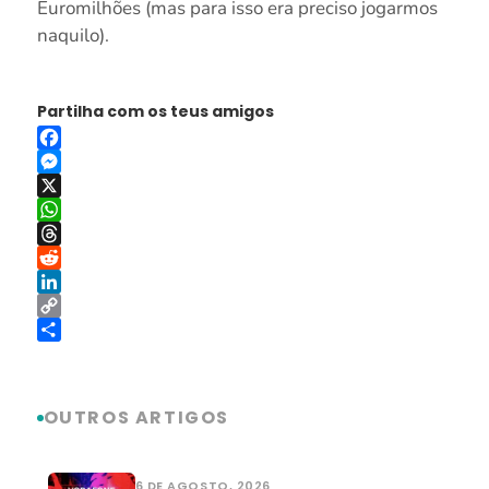
Euromilhões (mas para isso era preciso jogarmos
naquilo).
Partilha com os teus amigos
Facebook
Messenger
X
WhatsApp
Threads
Reddit
LinkedIn
Copy
Link
Share
OUTROS ARTIGOS
6 DE AGOSTO, 2026