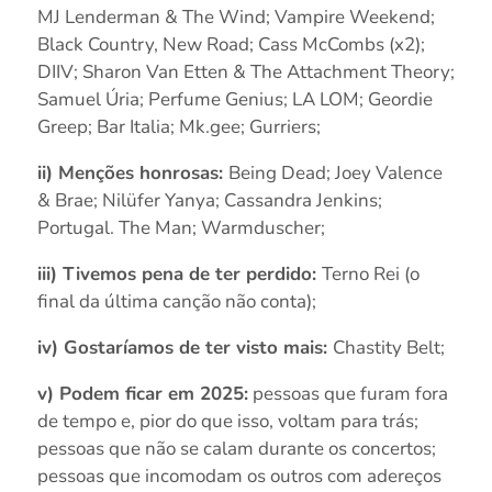
MJ Lenderman & The Wind; Vampire Weekend;
Black Country, New Road; Cass McCombs (x2);
DIIV; Sharon Van Etten & The Attachment Theory;
Samuel Úria; Perfume Genius; LA LOM; Geordie
Greep; Bar Italia; Mk.gee; Gurriers;
ii) Menções honrosas:
Being Dead; Joey Valence
& Brae; Nilüfer Yanya; Cassandra Jenkins;
Portugal. The Man; Warmduscher;
iii) Tivemos pena de ter perdido:
Terno Rei (o
final da última canção não conta);
iv) Gostaríamos de ter visto mais:
Chastity Belt;
v) Podem ficar em 2025:
pessoas que furam fora
de tempo e, pior do que isso, voltam para trás;
pessoas que não se calam durante os concertos;
pessoas que incomodam os outros com adereços