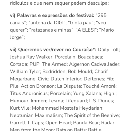
ridículos e que nem sequer pedem desculpa;
vi) Palavras e expressões do festival:
“295
canais”; “antena da DIGI”; “trinta pau”; “vou
querer”; “ratazanas e minas”; “A ELES!”; “Mário
Jorge”;
vii) Queremos ver/rever no Couraíso*:
Daily Toll;
Joshua Ray Walker; Porcelain; Boucabaca;
Cortada; PUP; The Armed; Algernon Cadwallader;
William Tyler; Bedridden; Bob Mould; Charif
Megarbane; Civic; Dutch Interior; Deftones; Fib;
Pile; Action Bronson; La Dispute; Touché Amoré;
Titus Andronicus; Porcelain; Yung Xalana; High.;
Humour; Immen; Lesma; Lifeguard; L.S. Dunes;
Kurt Vile; Mohammad Mostafa Heydarian;
Neptunian Maximalism; The Spirit of the Beehive;
Garrett T. Caps; Open Head; Panda Bear; Radar
Men from the Moon; Rats on Rafts; Rattle;