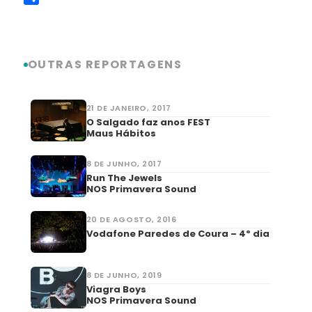
Link
Share
OUTRAS REPORTAGENS
21 DE JANEIRO, 2017
O Salgado faz anos FEST
Maus Hábitos
8 DE JUNHO, 2017
Run The Jewels
NOS Primavera Sound
20 DE AGOSTO, 2016
Vodafone Paredes de Coura – 4º dia
8 DE JUNHO, 2019
Viagra Boys
NOS Primavera Sound