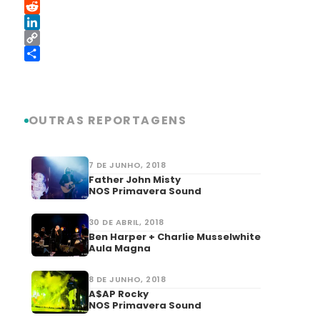
Threads
Reddit
LinkedIn
Copy
Link
Share
OUTRAS REPORTAGENS
7 DE JUNHO, 2018
Father John Misty
NOS Primavera Sound
30 DE ABRIL, 2018
Ben Harper + Charlie Musselwhite
Aula Magna
8 DE JUNHO, 2018
A$AP Rocky
NOS Primavera Sound