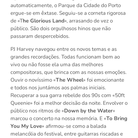
automaticamente, o Parque da Cidade do Porto
ergue-se em êxtase. Seguiu-se a corneta rigorosa
de «T
he Glorious Land
», arrasando de vez o
público. São dois orgulhosos hinos que não
passaram despercebidos.
PJ Harvey navegou entre os novos temas e as
grandes recordações. Todas funcionam bem ao
vivo ou não fosse ela uma das melhores
compositoras, que brinca com as nossas emoções.
Ouvir o novíssimo «
The Wheel
» foi emocionante
e todos nos juntámos aos palmas iniciais.
Recuperar a sua garra rebelde dos 90s com «50ft
Queenie» foi a melhor decisão da noite. Envolver o
público nos ritmos de «
Down by the Water
»
marcou o concerto na nossa memória. E «
To Bring
You My Love
» afirmou-se como a balada
melancólia do festival, entre guitarras riscadas e