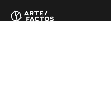
Revista online criada em Abril de 2010, focada em
divulgar notícias, críticas, entrevistas e reportagens,
entre outras iniciativas.
MÚSICA
Álbuns
Entrevistas
Reportagens
Agenda
CINEMA