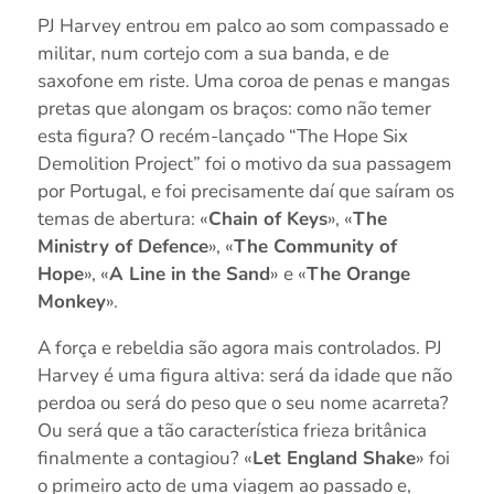
PJ Harvey entrou em palco ao som compassado e
militar, num cortejo com a sua banda, e de
saxofone em riste. Uma coroa de penas e mangas
pretas que alongam os braços: como não temer
esta figura? O recém-lançado “The Hope Six
Demolition Project” foi o motivo da sua passagem
por Portugal, e foi precisamente daí que saíram os
temas de abertura: «
Chain of Keys
», «
The
Ministry of Defence
», «
The Community of
Hope
», «
A Line in the Sand
» e «
The Orange
Monkey
».
A força e rebeldia são agora mais controlados. PJ
Harvey é uma figura altiva: será da idade que não
perdoa ou será do peso que o seu nome acarreta?
Ou será que a tão característica frieza britânica
finalmente a contagiou? «
Let England Shake
» foi
o primeiro acto de uma viagem ao passado e,