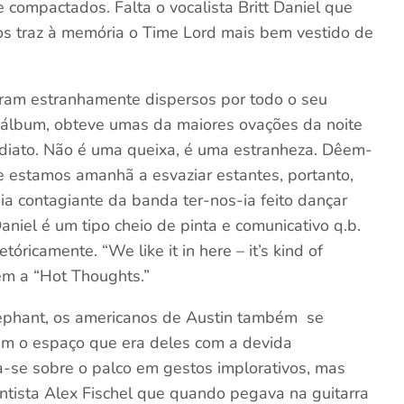
compactados. Falta o vocalista Britt Daniel que
os traz à memória o Time Lord mais bem vestido de
ram estranhamente dispersos por todo o seu
o álbum, obteve umas da maiores ovações da noite
diato. Não é uma queixa, é uma estranheza. Dêem-
e estamos amanhã a esvaziar estantes, portanto,
ia contagiante da banda ter-nos-ia feito dançar
aniel é um tipo cheio de pinta e comunicativo q.b.
ricamente. “We like it in here – it’s kind of
em a “Hot Thoughts.”
ephant, os americanos de Austin também se
rem o espaço que era deles com a devida
va-se sobre o palco em gestos implorativos, mas
ntista Alex Fischel que quando pegava na guitarra