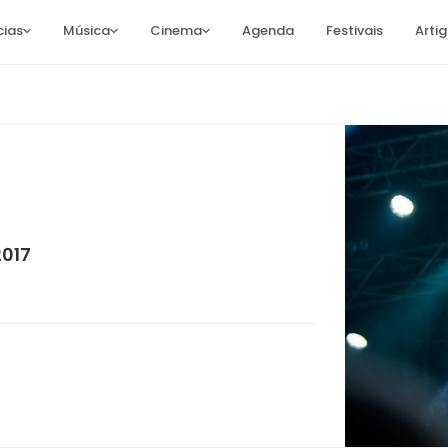
cias
Música
Cinema
Agenda
Festivais
Arti
2017