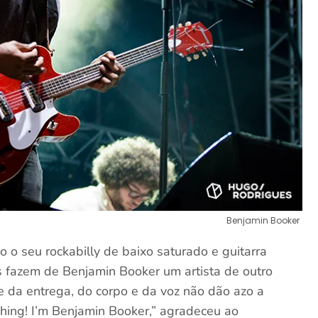
Benjamin Booker
 o seu rockabilly de baixo saturado e guitarra
es fazem de Benjamin Booker um artista de outro
 da entrega, do corpo e da voz não dão azo a
hing! I’m Benjamin Booker,” agradeceu ao