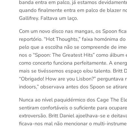
banda entra em palco, já estamos devidamente 
quando finalmente entra em palco de blazer n
Gallifrey. Faltava um laço.
Com um novo disco nas mangas, os Spoon fica
reportório. “Hot Thoughts,” faixa homónima d
pelo que a escolha não se compreende de ime
nos o “Spoon: The Greatest Hits” como álbum 
como concerto funciona perfeitamente. A energ
mais se tivéssemos espaço e/ou talento. Britt D
“Obrigado! How are you Lisbon?” perguntava retó
indoors,” observava antes dos Spoon se atirar
Nunca ao nível paquidérmico dos Cage The El
sentiram confortáveis o suficiente para ocupa
extroversão. Britt Daniel ajoelhava-se e deita
ficava-nos mal não mencionar o multi-instrume