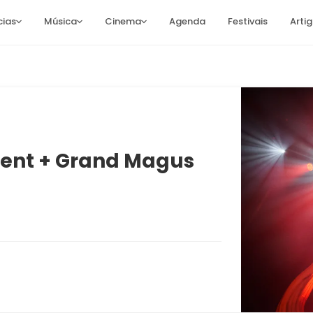
cias
Música
Cinema
Agenda
Festivais
Arti
ent + Grand Magus