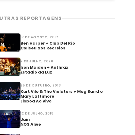
UTRAS REPORTAGENS
17 DE AGOSTO, 2017
Ben Harper + Club Del Río
Coliseu dos Recreios
7 DE JULHO, 2026
Iron Maiden + Anthrax
Estádio da Luz
25 DE OUTUBRO, 2018
Kurt Vile & The Violators + Meg Baird e
Mary Lattimore
Lisboa Ao Vivo
12 DE JULHO, 2018
Jain
NOS Alive