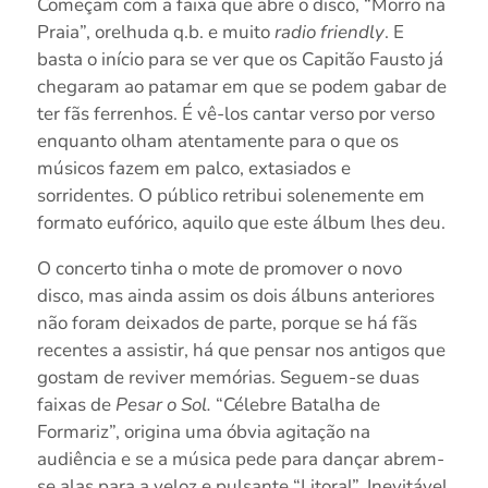
Começam com a faixa que abre o disco, “Morro na
Praia”, orelhuda q.b. e muito
radio friendly
. E
basta o início para se ver que os Capitão Fausto já
chegaram ao patamar em que se podem gabar de
ter fãs ferrenhos. É vê-los cantar verso por verso
enquanto olham atentamente para o que os
músicos fazem em palco, extasiados e
sorridentes. O público retribui solenemente em
formato eufórico, aquilo que este álbum lhes deu.
O concerto tinha o mote de promover o novo
disco, mas ainda assim os dois álbuns anteriores
não foram deixados de parte, porque se há fãs
recentes a assistir, há que pensar nos antigos que
gostam de reviver memórias. Seguem-se duas
faixas de
Pesar o Sol.
“Célebre Batalha de
Formariz”, origina uma óbvia agitação na
audiência e se a música pede para dançar abrem-
se alas para a veloz e pulsante “Litoral”. Inevitável