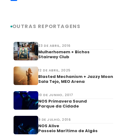
Link
Share
OUTRAS REPORTAGENS
23 DE ABRIL, 2016
Mulherhomem + Bichos
Stairway Club
12 DE ABRIL, 2025
Blasted Mechanism + Jazzy Moon
Sala Tejo, MEO Arena
10 DE JUNHO, 2017
NOS Primavera Sound
Parque da Cidade
9 DE JULHO, 2016
NOS Alive
Passeio Marítimo de Algés