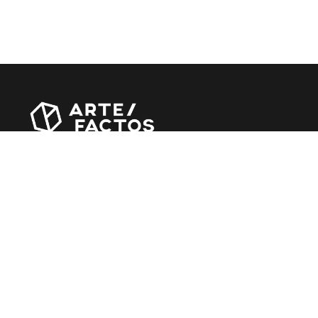
Revista online criada em Abril de 2010, focada em
divulgar notícias, críticas, entrevistas e reportagens,
entre outras iniciativas.
MÚSICA
Álbuns
Entrevistas