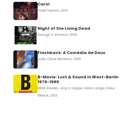
Carol
Todd Haynes, 2015
Night of the Living Dead
George A. Romero, 1968
Flashback: A Comédia de Deus
João César Monteiro, 1995
B-Movie: Lust & Sound in West-Berlin
1979-1989
Mark Reeder, Jörg A. Hoppe, Heiko Lange, Klaus
Maeck, 2015