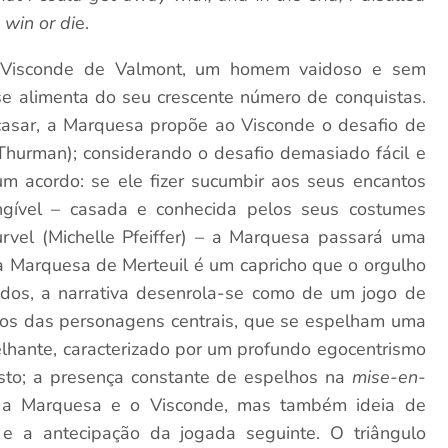
 win or di
e.
 Visconde de Valmont, um homem vaidoso e sem
se alimenta do seu crescente número de conquistas.
casar, a Marquesa propõe ao Visconde o desafio de
Thurman); considerando o desafio demasiado fácil e
um acordo: se ele fizer sucumbir aos seus encantos
gível – casada e conhecida pelos seus costumes
urvel (Michelle Pfeiffer) – a Marquesa passará uma
 a Marquesa de Merteuil é um capricho que o orgulho
dos, a narrativa desenrola-se como de um jogo de
uos das personagens centrais, que se espelham uma
elhante, caracterizado por um profundo egocentrismo
sto; a presença constante de espelhos na
mise-en-
 a Marquesa e o Visconde, mas também ideia de
 e a antecipação da jogada seguinte. O triângulo