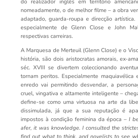
do realizador inglês em território ameri
nomeadamente, o de melhor filme – a obra ven
adaptado, guarda-roupa e direcção artística.
especialmente de Glenn Close e John Mal
respectivas carreiras.
A Marquesa de Merteuil (Glenn Close) e o Vis
história, são dois aristocratas amorais, ex-
séc. XVIII se divertem coleccionando aventu
tornam peritos. Especialmente maquiavélica
enredo vai permitindo desvendar, a person
cruel, vingativa e altamente inteligente – ch
define-se como uma virtuosa na arte da lib
dissimulada, já que a sua reputação é apar
impostos à condição feminina da época –
I b
afer, it was knowledge. I consulted the strict
find out what to think, and novelists to see wh