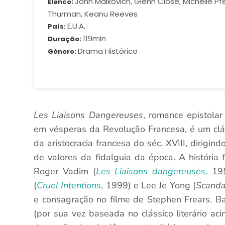
John Malkovich, Glenn Close, Michelle Pf
Elenco
Thurman, Keanu Reeves
E.U.A.
País
119min
Duração
Drama Histórico
Género
Les Liaisons Dangereuses
, romance epistola
em vésperas da Revolução Francesa, é um cláss
da aristocracia francesa do séc. XVIII, dirigind
de valores da fidalguia da época. A história
Roger Vadim (
Les Liaisons dangereuses,
195
(
Cruel Intentions
, 1999) e Lee Je Yong (
Scanda
e consagração no filme de Stephen Frears. 
(por sua vez baseada no clássico literário aci