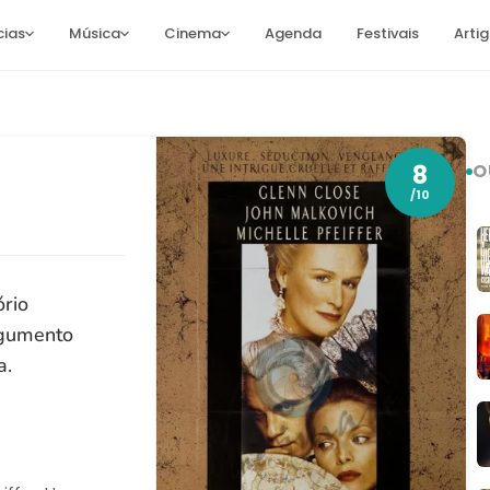
cias
Música
Cinema
Agenda
Festivais
Arti
8
O
/10
ório
rgumento
a.