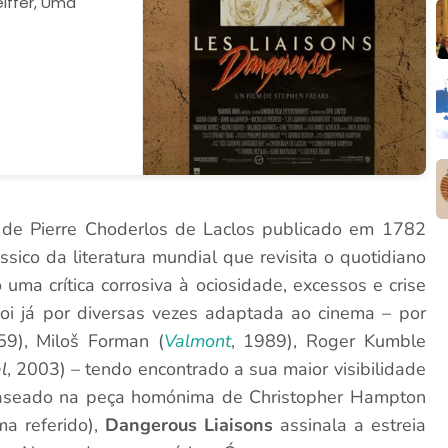
eiffer, Uma
r de Pierre Choderlos de Laclos publicado em 1782
ico da literatura mundial que revisita o quotidiano
o uma crítica corrosiva à ociosidade, excessos e crise
 foi já por diversas vezes adaptada ao cinema – por
9), Miloš Forman (
Valmont
, 1989), Roger Kumble
l
, 2003) – tendo encontrado a sua maior visibilidade
Baseado na peça homónima de Christopher Hampton
ma referido),
Dangerous Liaisons
assinala a estreia