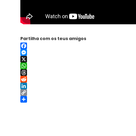
Partilha com os teus amigos
Facebook
Messenger
X
WhatsApp
Threads
Reddit
LinkedIn
Copy
Link
Share