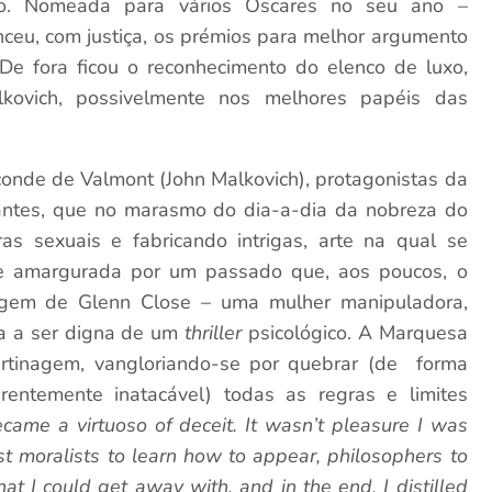
cano. Nomeada para vários Óscares no seu ano –
ceu, com justiça, os prémios para melhor argumento
 De fora ficou o reconhecimento do elenco de luxo,
kovich, possivelmente nos melhores papéis das
conde de Valmont (John Malkovich), protagonistas da
amantes, que no marasmo do dia-a-dia da nobreza do
ras sexuais e fabricando intrigas, arte na qual se
 e amargurada por um passado que, aos poucos, o
agem de Glenn Close – uma mulher manipuladora,
ega a ser digna de um
thriller
psicológico. A Marquesa
ertinagem, vangloriando-se por quebrar (de forma
entemente inatacável) todas as regras e limites
ecame a virtuoso of deceit. It wasn’t pleasure I was
est moralists to learn how to appear, philosophers to
at I could get away with, and in the end, I distilled