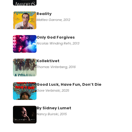
Reality
Matteo Garrone, 2012
Only God Forgives
Nicolas Winding Refn, 2013
Kollektivet
Thomas Vinterberg, 2016
Good Luck, Have Fun, Don’t Die
Gore Verbinski, 2025
By Sidney Lumet
Nancy Buirski, 2015