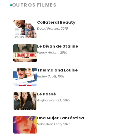
OUTROS FILMES
Collateral Beauty
David Frankel, 2016
Le Divan de Staline
Fanny Ardant, 2016
Thelma and Louise
Ridley Scott, 1991
Le Passé
Asghar Farhadi, 2013
Una Mujer Fantástica
Sebastián Lelio, 2017