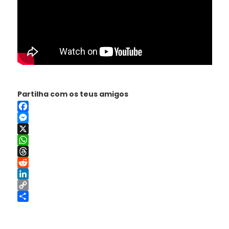
Partilha com os teus amigos
Facebook
Messenger
X
WhatsApp
Threads
Reddit
LinkedIn
Copy
Link
Share