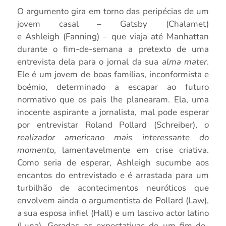
O argumento gira em torno das peripécias de um
jovem casal –
Gatsby
(
Chalamet
)
e
Ashleigh
(
Fanning
) – que viaja até Manhattan
durante o fim-de-semana a pretexto de uma
entrevista dela para o jornal da sua
alma mater
.
Ele é um jovem de boas famílias, inconformista e
boémio, determinado a escapar ao futuro
normativo que os pais lhe planearam. Ela, uma
inocente aspirante a jornalista, mal pode esperar
por entrevistar Roland
Pollard
(
Schreiber
),
o
realizador americano mais interessante do
moment
o, lamentavelmente em crise criativa.
Como seria de esperar,
Ashleigh
sucumbe aos
encantos do entrevistado e é arrastada para um
turbilhão de acontecimentos neuróticos que
envolvem ainda o argumentista de
Pollard
(Law),
a sua esposa infiel (Hall) e um lascivo actor latino
(Luna). Goradas as expectativas de um fim-de-