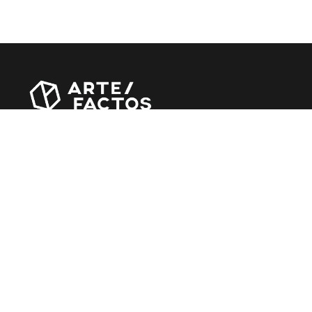
Revista online criada em Abril de 2010, focada em
divulgar notícias, críticas, entrevistas e reportagens,
entre outras iniciativas.
MÚSICA
Álbuns
Entrevistas
Reportagens