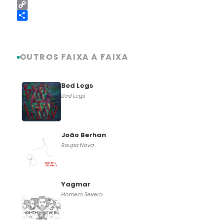
LinkedIn
Copy
Link
Share
OUTROS FAIXA A FAIXA
Bed Legs
Bed Legs
João Berhan
Roupa Nova
Yagmar
Homem Severo