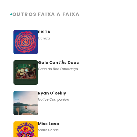
OUTROS FAIXA A FAIXA
PISTA
Ocreza
Galo Cant'Às Duas
Cabo da Boa Esperança
Ryan O'Reilly
Native Companion
Miss Lava
Sonic Debris