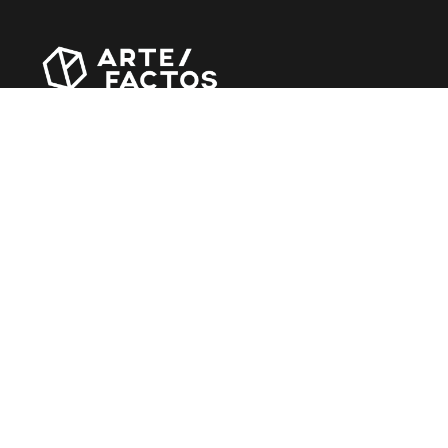
Revista online criada em Abril de 2010, focada em
divulgar notícias, críticas, entrevistas e reportagens,
entre outras iniciativas.
MÚSICA
Álbuns
Entrevistas
Reportagens
Agenda
CINEMA