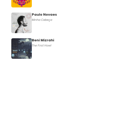
Paulo Novaes
Minha Cabeça
Beni Mizrahi
The First Howl