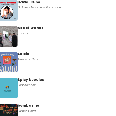
David Bruno
O Último Tango em Mafamude
Ace of Wands
Lioness
Saloio
Ainda Por Cima
Spicy Noodles
Sensacional!
bombazine
Samba Celta