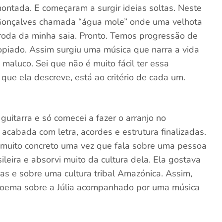
 montada. E começaram a surgir ideias soltas. Neste
 Gonçalves chamada “água mole” onde uma velhota
à roda da minha saia. Pronto. Temos progressão de
opiado. Assim surgiu uma música que narra a vida
luco. Sei que não é muito fácil ter essa
o que ela descreve, está ao critério de cada um.
itarra e só comecei a fazer o arranjo no
cabada com letra, acordes e estrutura finalizadas.
é muito concreto uma vez que fala sobre uma pessoa
ileira e absorvi muito da cultura dela. Ela gostava
as e sobre uma cultura tribal Amazónica. Assim,
poema sobre a Júlia acompanhado por uma música