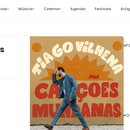
cias
Música
Cinema
Agenda
Festivais
Arti
P
s
O