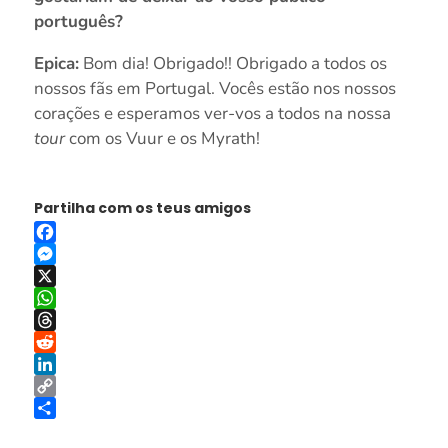
português?
Epica:
Bom dia! Obrigado!! Obrigado a todos os
nossos fãs em Portugal. Vocês estão nos nossos
corações e esperamos ver-vos a todos na nossa
tour
com os Vuur e os Myrath!
Partilha com os teus amigos
Facebook
Messenger
X
WhatsApp
Threads
Reddit
LinkedIn
Copy
Link
Share