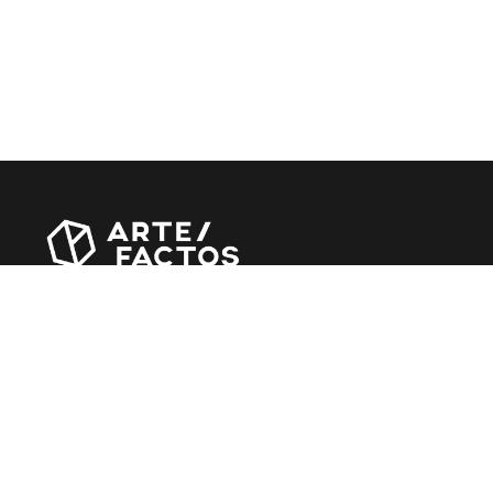
Revista online criada em Abril de 2010, focada em
divulgar notícias, críticas, entrevistas e reportagens,
entre outras iniciativas.
MÚSICA