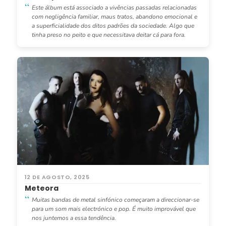
Este álbum está associado a vivências passadas relacionadas
com negligência familiar, maus tratos, abandono emocional e
a superficialidade dos ditos padrões da sociedade. Algo que
tinha preso no peito e que necessitava deitar cá para fora.
12 DE AGOSTO, 2025
Meteora
Muitas bandas de metal sinfónico começaram a direccionar-se
para um som mais electrónico e pop. É muito improvável que
nos juntemos a essa tendência.