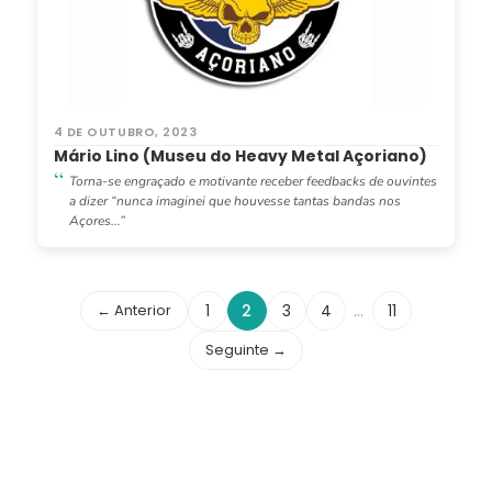
4 DE OUTUBRO, 2023
Mário Lino (Museu do Heavy Metal Açoriano)
Torna-se engraçado e motivante receber feedbacks de ouvintes
a dizer “nunca imaginei que houvesse tantas bandas nos
Açores...”
← Anterior
1
2
3
4
…
11
Seguinte →