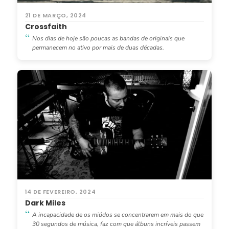
21 DE MARÇO, 2024
Crossfaith
Nos dias de hoje são poucas as bandas de originais que
permanecem no ativo por mais de duas décadas.
14 DE FEVEREIRO, 2024
Dark Miles
A incapacidade de os miúdos se concentrarem em mais do que
30 segundos de música, faz com que álbuns incríveis passem