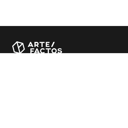
Revista online criada em Abril de 2010, focada em
divulgar notícias, críticas, entrevistas e reportagens,
entre outras iniciativas.
MÚSICA
Álbuns
Entrevistas