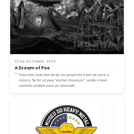
23 DE OUTUBRO, 2023
A Dream of Poe
Para mim, tudo tem de ter um propósito e tem de servir a
música. Se for só para "encher chouriços", então é meio
caminho andado para ser removido.