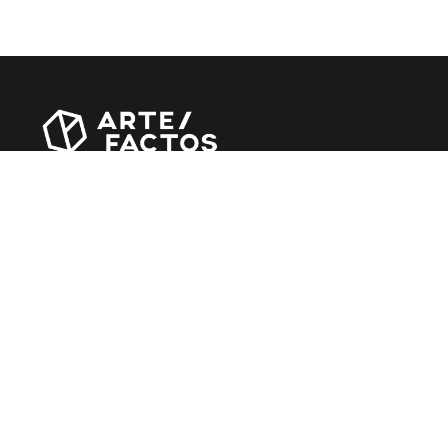
Revista online criada em Abril de 2010, focada em
divulgar notícias, críticas, entrevistas e reportagens,
entre outras iniciativas.
MÚSICA
Álbuns
Entrevistas
Reportagens