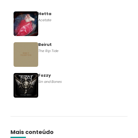
Hetta
Acetate
Beirut
The Rip Tide
Fozzy
Sin and Bones
Mais conteúdo