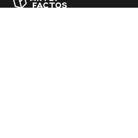
Revista online criada em Abril de 2010, focada em
divulgar notícias, críticas, entrevistas e reportagens,
entre outras iniciativas.
MÚSICA
Álbuns
Entrevistas
Reportagens
Agenda
CINEMA
Filmes
Rostos do Cinema