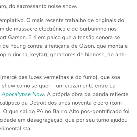
ro, do sacrossanto noise show.
mplativo. O mais recente trabalho de originais do
em de massacre electrónico e de burburinho nos
rt Garson. E é em palco que a tensão sonora se
s de Young contra a feitiçaria de Olson, que monta e
pro (incha, keytar), geradores de hipnose, de anti-
l (mercê das luzes vermelhas e do fumo), que soa
e show como se quer – um cruzamento entre La
m
Apocalypse Now
. A própria obra da banda reflecte
ocalíptico da Detroit dos anos noventa e zero (com
). O que sai do PA no Bairro Alto pós-gentrificado foi
cidade em desagregação, que por seu turno ajudou
rimentalista.