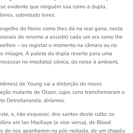
-se evidente que ninguém soa como a dupla.
vres, sobretudo livres.
angelho do Noise como lhes dá na real gana, nesta
cionais de renome a assistir) cada um ora como lhe
joelhos – ou registar o momento na câmara ou no
 milagre. A paleta da dupla reverte para uma
 processar no imediato) sónica, do noise à ambient,
 mêmes) de Young sai a distorção do nosso
ação mutante de Olson, cujos sons transformaram o
to Detroitananda, diríamos.
te, e, não esquecer, dos santos deste culto: os
llins em Ian MacKaye (e vice-versa), de Blood
ois de nos apanharem no pós-noitada, de um chapéu