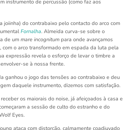
num instrumento de percussão (como faz aos
a joiinha) do contrabaixo pelo contacto do arco com
numental
Fornalha
. Almeida curva-se sobre o
sa de um
mare incognitum
para onde avançamos
r, com o arco transformado em espada da luta pela
ua expressão revela o esforço de levar o timbre a
envolver-se à nossa frente.
a ganhou o jogo das tensões ao contrabaixo e deu
gem daquele instrumento, dizemos com satisfação.
receber os maiorais do noise, já afeiçoados à casa e
começaram a sessão de culto do estranho e do
 Wolf Eyes.
oung ataca com distorção, calmamente coadjuvado