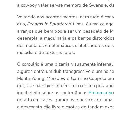
à cowboy valer ser-se membro de Swans e, cla
Voltando aos acontecimentos, nem tudo é conte
duo,
Dreams In Splattered Lines
, é uma colag
arranjos que bem podia ser um pesadelo de Mo
desenrola; a maquinaria e os berros distorcido
desmonta os emblemáticos sintetizadores de so
melodia e de texturas raras.
O corolário é uma bizarria visualmente inferna
algures entre um dub transgressivo e um nois
Monte Young, Merzbow e Carmine Coppola e
quiçá a sua maior influência: o cenário pós-ap
igual efeito sobre os conterrâneos
Protomartyr
gerado em caves, garagens e buracos de uma 
à desconstrução livre e caótica do tandem expe