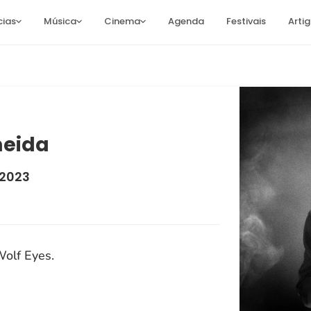
cias
Música
Cinema
Agenda
Festivais
Arti
meida
 2023
olf Eyes.