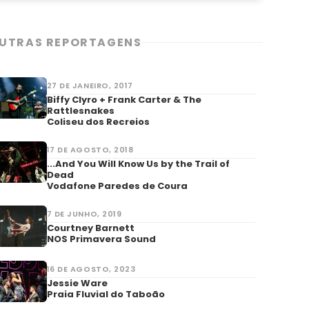
UTRAS REPORTAGENS
27 DE JANEIRO, 2017
Biffy Clyro + Frank Carter & The
Rattlesnakes
Coliseu dos Recreios
17 DE AGOSTO, 2018
...And You Will Know Us by the Trail of
Dead
Vodafone Paredes de Coura
7 DE JUNHO, 2019
Courtney Barnett
NOS Primavera Sound
16 DE AGOSTO, 2023
Jessie Ware
Praia Fluvial do Taboão