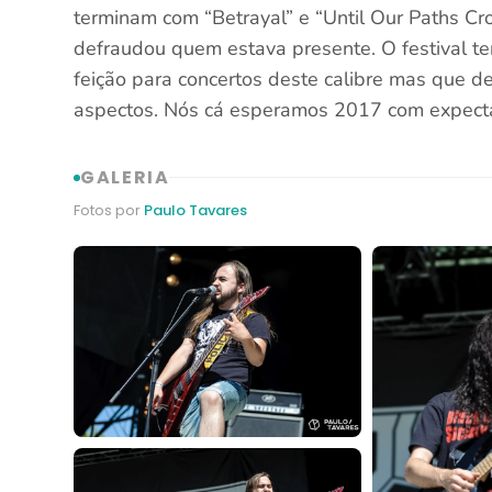
terminam com “Betrayal” e “Until Our Paths C
defraudou quem estava presente. O festival t
feição para concertos deste calibre mas que d
aspectos. Nós cá esperamos 2017 com expecta
GALERIA
Fotos por
Paulo Tavares