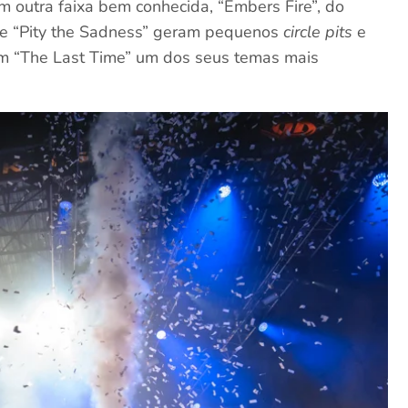
am outra faixa bem conhecida, “Embers Fire”, do
o e “Pity the Sadness” geram pequenos
circle pits
e
com “The Last Time” um dos seus temas mais