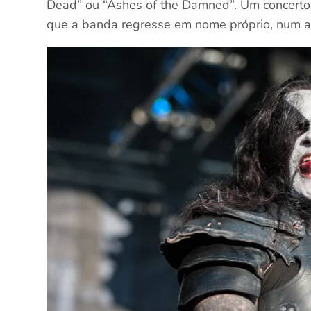
Dead” ou “Ashes of the Damned”. Um concerto
que a banda regresse em nome próprio, num am