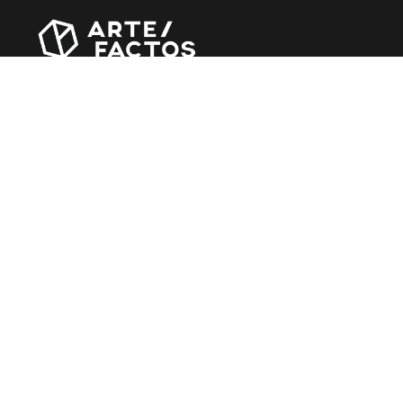
Revista online criada em Abril de 2010, focada em
divulgar notícias, críticas, entrevistas e reportagens,
entre outras iniciativas.
MÚSICA
Álbuns
Entrevistas
Reportagens
Agenda
CINEMA