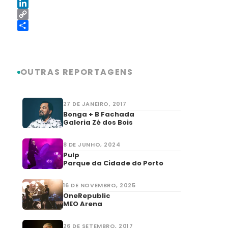
Reddit
LinkedIn
Copy
Link
Share
OUTRAS REPORTAGENS
27 DE JANEIRO, 2017
Bonga + B Fachada
Galeria Zé dos Bois
8 DE JUNHO, 2024
Pulp
Parque da Cidade do Porto
16 DE NOVEMBRO, 2025
OneRepublic
MEO Arena
26 DE SETEMBRO, 2017