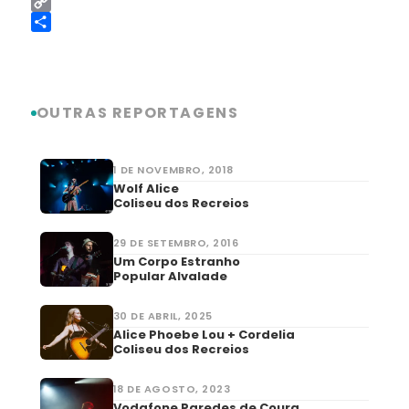
LinkedIn
Copy
Link
Share
OUTRAS REPORTAGENS
1 DE NOVEMBRO, 2018
Wolf Alice
Coliseu dos Recreios
29 DE SETEMBRO, 2016
Um Corpo Estranho
Popular Alvalade
30 DE ABRIL, 2025
Alice Phoebe Lou + Cordelia
Coliseu dos Recreios
18 DE AGOSTO, 2023
Vodafone Paredes de Coura