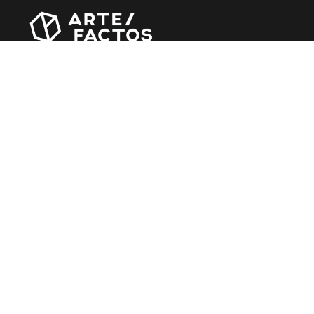
Revista online criada em Abril de 2010, focada em
divulgar notícias, críticas, entrevistas e reportagens,
entre outras iniciativas.
MÚSICA
Álbuns
Entrevistas
Reportagens
Agenda
CINEMA