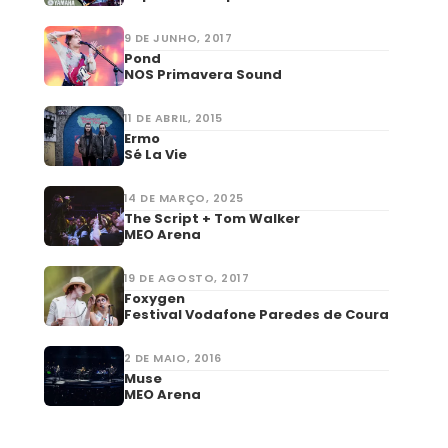
9 DE JUNHO, 2017
Pond
NOS Primavera Sound
11 DE ABRIL, 2015
Ermo
Sé La Vie
14 DE MARÇO, 2025
The Script + Tom Walker
MEO Arena
19 DE AGOSTO, 2017
Foxygen
Festival Vodafone Paredes de Coura
2 DE MAIO, 2016
Muse
MEO Arena