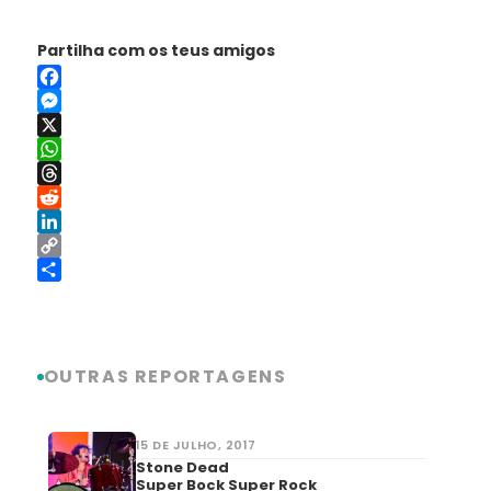
Partilha com os teus amigos
Facebook
Messenger
X
WhatsApp
Threads
Reddit
LinkedIn
Copy
Link
Share
OUTRAS REPORTAGENS
15 DE JULHO, 2017
Stone Dead
Super Bock Super Rock