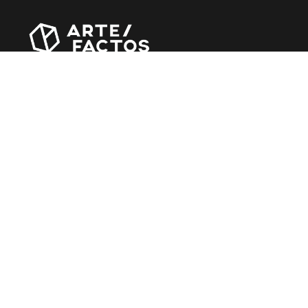
Revista online criada em Abril de 2010, focada em
divulgar notícias, críticas, entrevistas e reportagens,
entre outras iniciativas.
MÚSICA
Álbuns
Entrevistas
Reportagens
Agenda
CINEMA