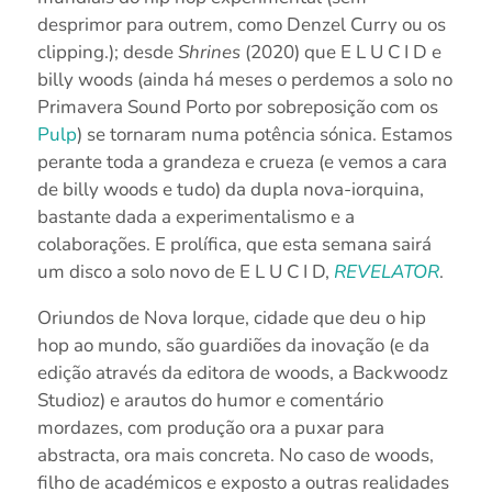
desprimor para outrem, como Denzel Curry ou os
clipping.); desde
Shrines
(2020) que E L U C I D e
billy woods (ainda há meses o perdemos a solo no
Primavera Sound Porto por sobreposição com os
Pulp
) se tornaram numa potência sónica. Estamos
perante toda a grandeza e crueza (e vemos a cara
de billy woods e tudo) da dupla nova-iorquina,
bastante dada a experimentalismo e a
colaborações. E prolífica, que esta semana sairá
um disco a solo novo de E L U C I D,
REVELATOR
.
Oriundos de Nova Iorque, cidade que deu o hip
hop ao mundo, são guardiões da inovação (e da
edição através da editora de woods, a Backwoodz
Studioz) e arautos do humor e comentário
mordazes, com produção ora a puxar para
abstracta, ora mais concreta. No caso de woods,
filho de académicos e exposto a outras realidades