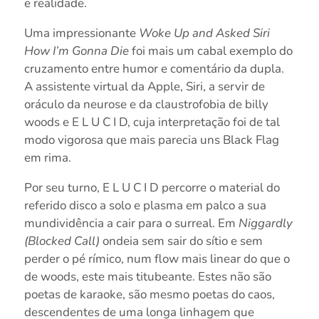
e realidade.
Uma impressionante
Woke Up and Asked Siri
How I’m Gonna Die
foi mais um cabal exemplo do
cruzamento entre humor e comentário da dupla.
A assistente virtual da Apple, Siri, a servir de
oráculo da neurose e da claustrofobia de billy
woods e E L U C I D, cuja interpretação foi de tal
modo vigorosa que mais parecia uns Black Flag
em rima.
Por seu turno, E L U C I D percorre o material do
referido disco a solo e plasma em palco a sua
mundividência a cair para o surreal. Em
Niggardly
(Blocked Call)
ondeia sem sair do sítio e sem
perder o pé rímico, num flow mais linear do que o
de woods, este mais titubeante. Estes não são
poetas de karaoke, são mesmo poetas do caos,
descendentes de uma longa linhagem que