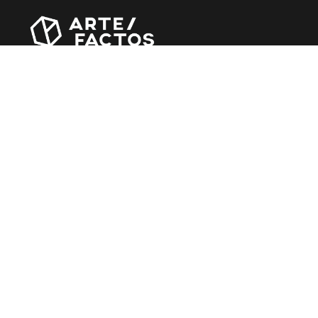
Revista online criada em Abril de 2010, focada em
divulgar notícias, críticas, entrevistas e reportagens,
entre outras iniciativas.
MÚSICA
Álbuns
Entrevistas
Reportagens
Agenda
CINEMA