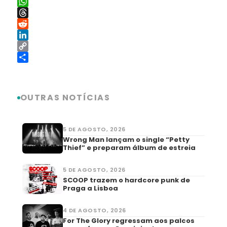
X
WhatsApp
Threads
Reddit
LinkedIn
Copy
Link
Share
OUTRAS NOTÍCIAS
5 DE AGOSTO, 2026
Wrong Man lançam o single “Petty
Thief” e preparam álbum de estreia
5 DE AGOSTO, 2026
SCOOP trazem o hardcore punk de
Praga a Lisboa
4 DE AGOSTO, 2026
For The Glory regressam aos palcos