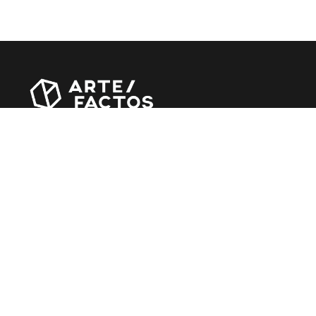
Revista online criada em Abril de 2010, focada em
divulgar notícias, críticas, entrevistas e reportagens,
entre outras iniciativas.
MÚSICA
Álbuns
Entrevistas
Reportagens