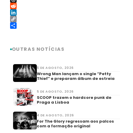
Threads
Reddit
LinkedIn
Copy
Link
Share
OUTRAS NOTÍCIAS
5 DE AGOSTO, 2026
Wrong Man lançam o single “Petty
Thief” e preparam álbum de estreia
5 DE AGOSTO, 2026
SCOOP trazem o hardcore punk de
Praga a Lisboa
4 DE AGOSTO, 2026
For The Glory regressam aos palcos
com a formação original