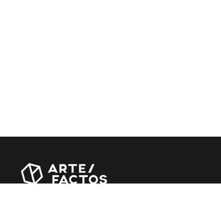
Revista online criada em Abril de 2010, focada em
divulgar notícias, críticas, entrevistas e reportagens,
entre outras iniciativas.