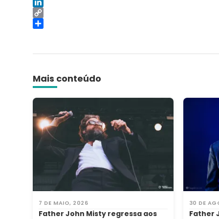
Reddit
LinkedIn
Copy
Link
Share
Mais conteúdo
7 DE MAIO, 2026
30 DE AG
Father John Misty regressa aos
Father 