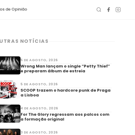
gos de Opinião
UTRAS NOTÍCIAS
5 DE AGOSTO, 2026
Wrong Man lançam o single “Petty Thief”
e preparam álbum de estreia
5 DE AGOSTO, 2026
SCOOP trazem o hardcore punk de Praga
a Lisboa
4 DE AGOSTO, 2026
For The Glory regressam aos palcos com
a formação original
3 DE AGOSTO, 2026