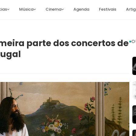
cias
Música
Cinema
Agenda
Festivais
Arti
meira parte dos concertos de
O
tugal