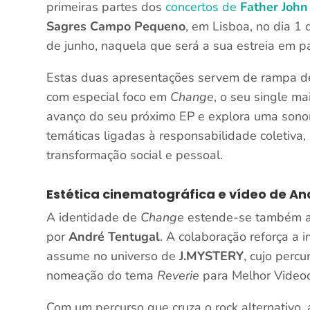
primeiras partes dos
concertos de
Father John
Sagres Campo Pequeno
, em Lisboa, no dia 1
de junho, naquela que será a sua estreia em p
Estas duas apresentações servem de rampa de 
com especial foco em
Change
, o seu single m
avanço do seu próximo EP e explora uma sono
temáticas ligadas à responsabilidade coletiva,
transformação social e pessoal.
Estética cinematográfica e vídeo de An
A identidade de
Change
estende-se também ao 
por
André Tentugal
. A colaboração reforça a
assume no universo de
J.MYSTERY
, cujo percu
nomeação do tema
Reverie
para Melhor Videoc
Com um percurso que cruza o rock alternativo,