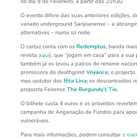
no dia 9 de Fevereiro, a partir das 21h30.
O evento difere das suas anteriores edições, 
variado underground Sanjoanense – a abrangir e
alternativas – numa só noite.
O cartaz conta com os
Redemptus
, banda mais
revista
aqui
), que “jogam em casa” para a sua
também já os levou a palcos de renome nacion
promissora do deathgrind
Voyance;
o projecto
mas sedutor dos
Rita Lina;
os descontraídos r
proposta Feirense
The Burgundy’s Tie
.
O bilhete custa 4 euros e os proveitos revert
campanha de Angariação de Fundos para apoio
vulneráveis.
Para mais informações, podem consultar
o eve