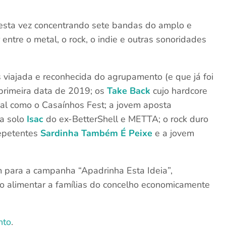
desta vez concentrando sete bandas do amplo e
ntre o metal, o rock, o indie e outras sonoridades
 viajada e reconhecida do agrupamento (e que já foi
 primeira data de 2019; os
Take Back
cujo hardcore
al como o Casaínhos Fest; a jovem aposta
 a solo
Isac
do ex-BetterShell e METTA; o rock duro
epetentes
Sardinha Também É Peixe
e a jovem
em para a campanha “Apadrinha Esta Ideia”,
 alimentar a famílias do concelho economicamente
nto
.