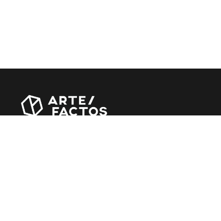
Revista online criada em Abril de 2010, focada em divulgar
notícias, críticas, entrevistas e reportagens, entre outras
iniciativas.