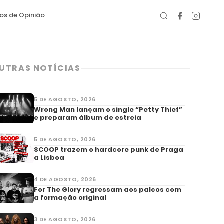
gos de Opinião
UTRAS NOTÍCIAS
5 DE AGOSTO, 2026
Wrong Man lançam o single “Petty Thief”
e preparam álbum de estreia
5 DE AGOSTO, 2026
SCOOP trazem o hardcore punk de Praga
a Lisboa
4 DE AGOSTO, 2026
For The Glory regressam aos palcos com
a formação original
3 DE AGOSTO, 2026