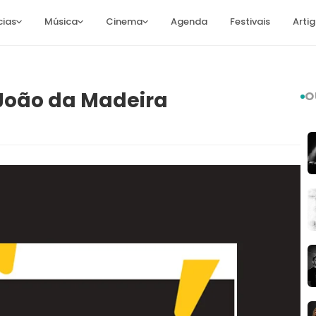
cias
Música
Cinema
Agenda
Festivais
Arti
 João da Madeira
O