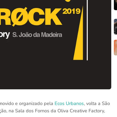
omovido e organizado pela
Ecos Urbanos
, volta a São
ão, na Sala dos Fornos da Oliva Creative Factory,