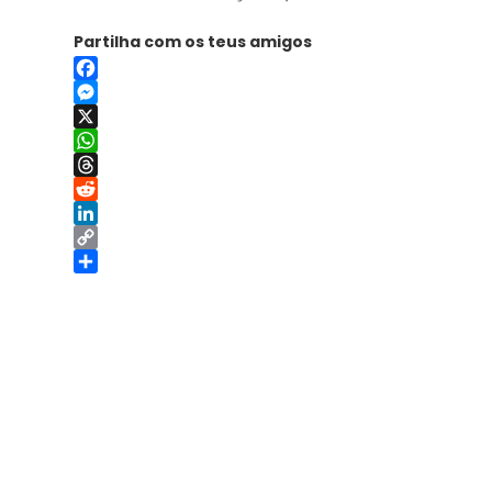
Partilha com os teus amigos
Facebook
Messenger
X
WhatsApp
Threads
Reddit
LinkedIn
Copy
Link
Share