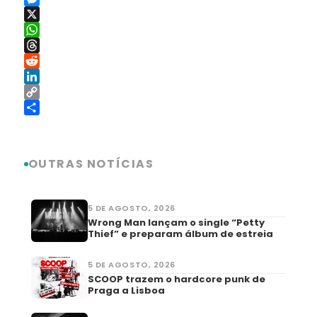
Messenger
X
WhatsApp
Threads
Reddit
LinkedIn
Copy
Link
Share
OUTRAS NOTÍCIAS
5 DE AGOSTO, 2026
Wrong Man lançam o single “Petty
Thief” e preparam álbum de estreia
5 DE AGOSTO, 2026
SCOOP trazem o hardcore punk de
Praga a Lisboa