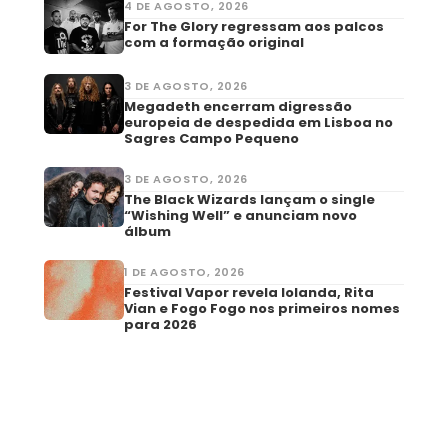
4 DE AGOSTO, 2026
For The Glory regressam aos palcos
com a formação original
3 DE AGOSTO, 2026
Megadeth encerram digressão
europeia de despedida em Lisboa no
Sagres Campo Pequeno
3 DE AGOSTO, 2026
The Black Wizards lançam o single
“Wishing Well” e anunciam novo
álbum
1 DE AGOSTO, 2026
Festival Vapor revela Iolanda, Rita
Vian e Fogo Fogo nos primeiros nomes
para 2026