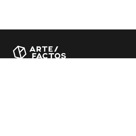
Revista online criada em Abril de 2010, focada em
divulgar notícias, críticas, entrevistas e reportagens,
entre outras iniciativas.
MÚSICA
Álbuns
Entrevistas