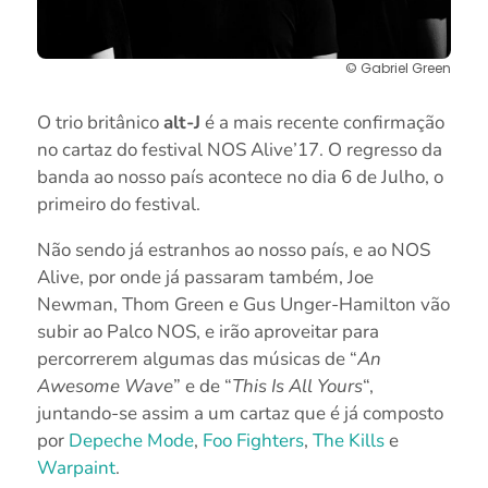
© Gabriel Green
O trio britânico
alt-J
é a mais recente confirmação
no cartaz do festival NOS Alive’17. O regresso da
banda ao nosso país acontece no dia 6 de Julho, o
primeiro do festival.
Não sendo já estranhos ao nosso país, e ao NOS
Alive, por onde já passaram também, Joe
Newman, Thom Green e Gus Unger-Hamilton vão
subir ao Palco NOS, e irão aproveitar para
percorrerem algumas das músicas de “
An
Awesome Wave
” e de “
This Is All Yours
“,
juntando-se assim a um cartaz que é já composto
por
Depeche Mode
,
Foo Fighters
,
The Kills
e
Warpaint
.