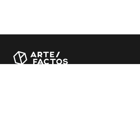
Revista online criada em Abril de 2010, focada em
divulgar notícias, críticas, entrevistas e reportagens,
entre outras iniciativas.
MÚSICA
Álbuns