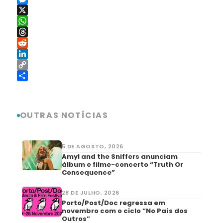
Messenger
X
WhatsApp
Threads
Reddit
LinkedIn
Copy
Link
Share
OUTRAS NOTÍCIAS
5 DE AGOSTO, 2026
Amyl and the Sniffers anunciam
álbum e filme-concerto “Truth Or
Consequence”
28 DE JULHO, 2026
Porto/Post/Doc regressa em
novembro com o ciclo “No País dos
Outros”