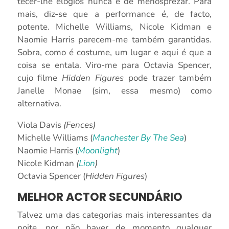
tecer-lhe elogios nunca é de menosprezar. Para
mais, diz-se que a performance é, de facto,
potente. Michelle Williams, Nicole Kidman e
Naomie Harris parecem-me também garantidas.
Sobra, como é costume, um lugar e aqui é que a
coisa se entala. Viro-me para Octavia Spencer,
cujo filme
Hidden Figures
pode trazer também
Janelle Monae (sim, essa mesmo) como
alternativa.
Viola Davis
(Fences)
Michelle Williams (
Manchester By The Sea
)
Naomie Harris (
Moonlight
)
Nicole Kidman
(
Lion
)
Octavia Spencer (
Hidden Figures
)
MELHOR ACTOR SECUNDÁRIO
Talvez uma das categorias mais interessantes da
noite, por não haver de momento qualquer