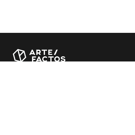
Revista online criada em Abril de 2010, focada em
divulgar notícias, críticas, entrevistas e reportagens,
entre outras iniciativas.
MÚSICA
Álbuns