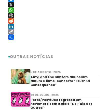
Messenger
X
WhatsApp
Threads
Reddit
LinkedIn
Copy
Link
Share
OUTRAS NOTÍCIAS
5 DE AGOSTO, 2026
Amyl and the Sniffers anunciam
álbum e filme-concerto “Truth Or
Consequence”
28 DE JULHO, 2026
Porto/Post/Doc regressa em
novembro com o ciclo “No País dos
Outros”