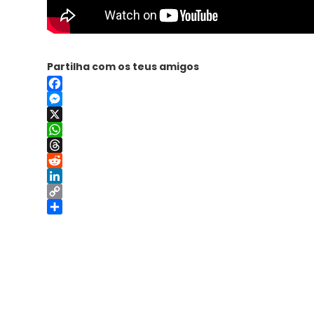
Partilha com os teus amigos
Facebook
Messenger
X
WhatsApp
Threads
Reddit
LinkedIn
Copy
Link
Share