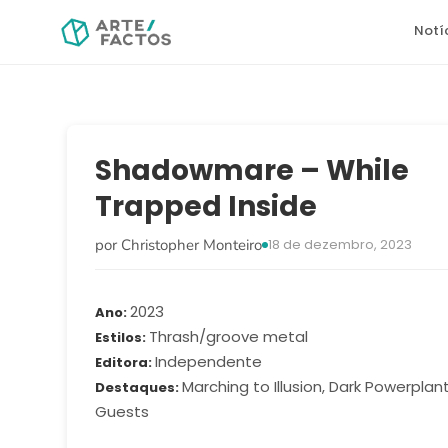
Notí
Shadowmare – While
Trapped Inside
por Christopher Monteiro
18 de dezembro, 2023
2023
Ano
Thrash/groove metal
Estilos
Independente
Editora
Marching to Illusion, Dark Powerplan
Destaques
Guests