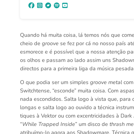
Quando há muita coisa, lá temos nós que começ
cheio de
groove
se fez por cá no nosso país at
esmorece e é possível que a nossa atenção pa
os olhos e passam ao lado assim uns Shadow
directos para a primeira liga da música pesada
O que podia ser um simples
groove metal
com
Switchtense, “esconde” muita coisa. Com aspa
nada escondidos. Salta logo à vista que, para 
longas e salta logo ao ouvido a técnica instru
tiques à Vektor ou com excentricidades à Dar
“
While Trapped Inside
” um disco de
thrash me
atribuímo-lo agora aos Shadowmare. Técnica q