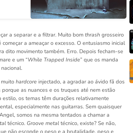
ar a separar e a filtrar. Muito bom
thrash
grosseiro
é começar a ameaçar o excesso. O entusiasmo inicial
ra dito movimento também. Erro. Depois fecham-se
mare e um “
While Trapped Inside
” que os manda
 nacional.
 muito
hardcore
injectado, a agradar ao ávido fã dos
s porque as nuances e os truques até nem estão
o estilo, os temas têm durações relativamente
mental, especialmente nas guitarras. Sem quaisquer
k Angel, somos na mesma tentados a chamar a
tal
técnico.
Groove metal
técnico, existe? Se não,
ue não esconde o peso e a brutalidade, peso e