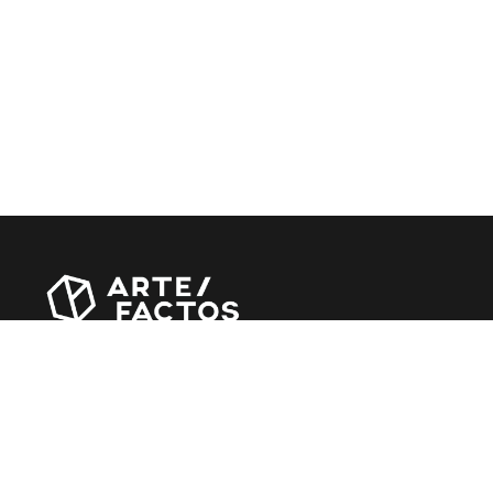
Revista online criada em Abril de 2010, focada em divulgar
notícias, críticas, entrevistas e reportagens, entre outras
iniciativas.