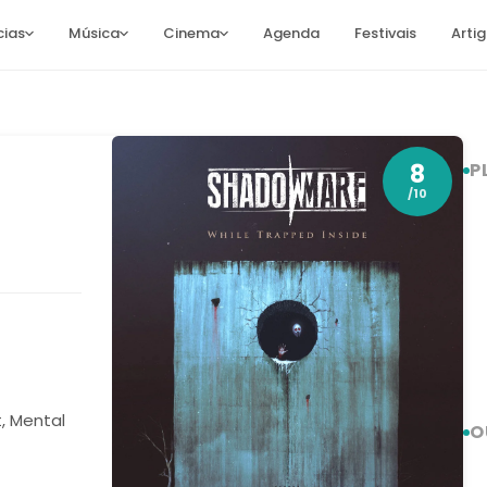
cias
Música
Cinema
Agenda
Festivais
Arti
8
P
/10
t, Mental
O