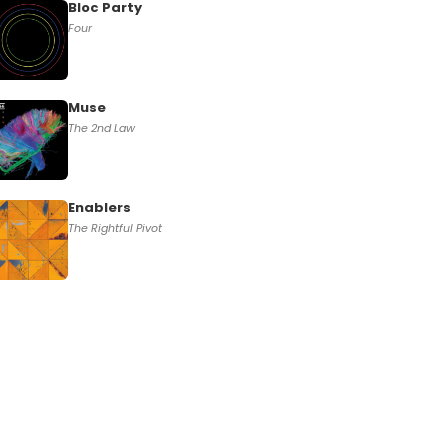
Bloc Party
Four
Muse
The 2nd Law
Enablers
The Rightful Pivot