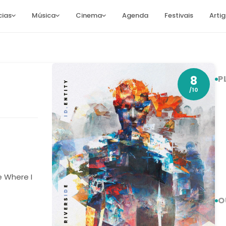
cias
Música
Cinema
Agenda
Festivais
Arti
8
P
/10
e Where I
O