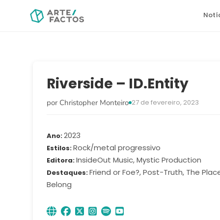
Notí
Riverside – ID.Entity
por Christopher Monteiro
27 de fevereiro, 2023
2023
Ano
Rock/metal progressivo
Estilos
InsideOut Music, Mystic Production
Editora
Friend or Foe?, Post-Truth, The Plac
Destaques
Belong