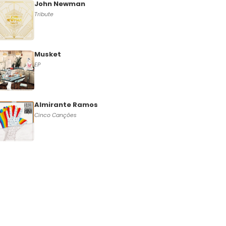
John Newman
Tribute
Musket
EP
Almirante Ramos
Cinco Canções