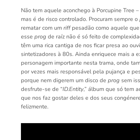
Não tem aquele aconchego à Porcupine Tree – i
mas é de risco controlado. Procuram sempre o
rematar com um
riff
pesadão como aquele que 
esse
prog
de raíz não é só feito de complexida
têm uma rica cantiga de nos ficar presa ao ouv
sintetizadores à 80s. Ainda enriquece mais a 
personagem importante nesta trama, onde tam
por vezes mais responsável pela pujança e pes
porque nem digerem um disco de
prog
sem iss
desfrute-se de “
ID.Entity
,” álbum que só tem a
que nos faz gostar deles e dos seus congéneres
felizmente.