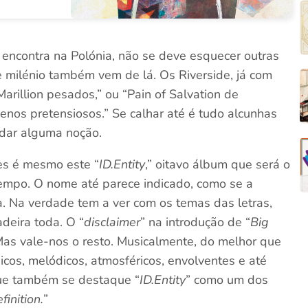
 encontra na Polónia, não se deve esquecer outras
 milénio também vem de lá. Os Riverside, já com
arillion pesados,” ou “Pain of Salvation de
nos pretensiosos.” Se calhar até é tudo alcunhas
 dar alguma noção.
es é mesmo este “
ID.Entity
,” oitavo álbum que será o
empo. O nome até parece indicado, como se a
a. Na verdade tem a ver com os temas das letras,
adeira toda. O “
disclaimer
” na introdução de “
Big
. Mas vale-nos o resto. Musicalmente, do melhor que
cos, melódicos, atmosféricos, envolventes e até
que também se destaque “
ID.Entity
” como um dos
inition.
”