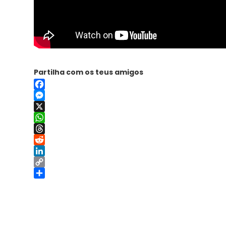
Partilha com os teus amigos
Facebook
Messenger
X
WhatsApp
Threads
Reddit
LinkedIn
Copy
Link
Share