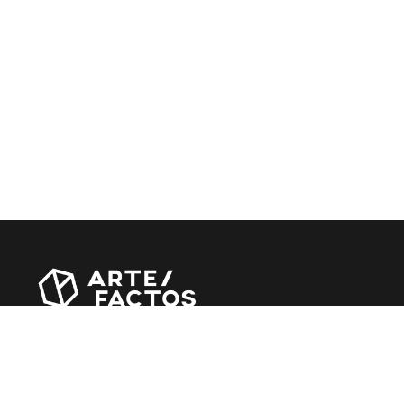
Revista online criada em Abril de 2010, focada em divulgar
notícias, críticas, entrevistas e reportagens, entre outras
iniciativas.