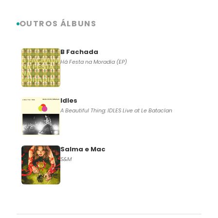
OUTROS ÁLBUNS
B Fachada
Há Festa na Moradia (EP)
Idles
A Beautiful Thing: IDLES Live at Le Bataclan
Salma e Mac
S&M