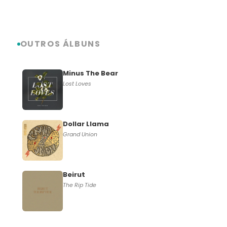
OUTROS ÁLBUNS
Minus The Bear
Lost Loves
Dollar Llama
Grand Union
Beirut
The Rip Tide